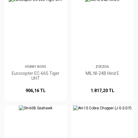
HOBBY BOSS
ZVEZDA
Eurocopter EC-665 Tiger
MIL NI-24B Hind E
UHT
906,16 TL
1.817,20 TL