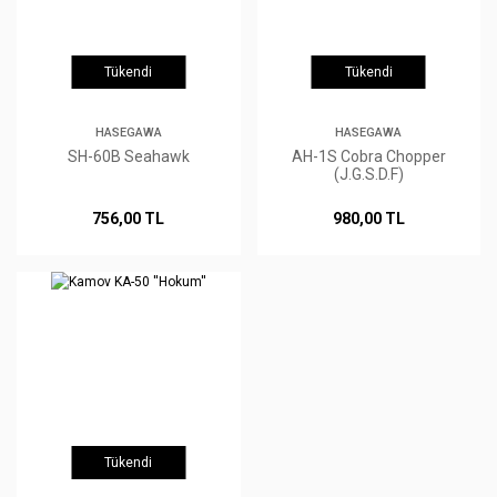
Tükendi
Tükendi
HASEGAWA
HASEGAWA
SH-60B Seahawk
AH-1S Cobra Chopper
(J.G.S.D.F)
756,00 TL
980,00 TL
Tükendi