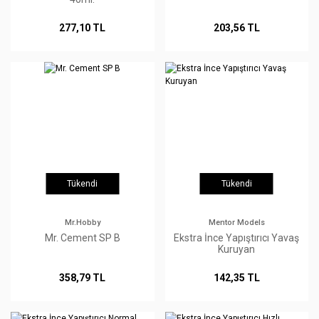
277,10 TL
203,56 TL
Tükendi
Tükendi
Mr.Hobby
Mentor Models
Mr. Cement SP B
Ekstra İnce Yapıştırıcı Yavaş
Kuruyan
358,79 TL
142,35 TL