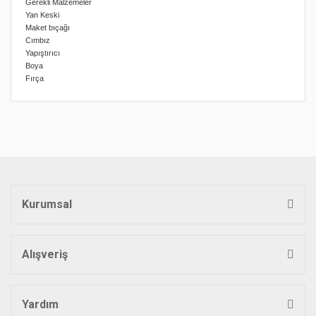
Gerekli Malzemeler
Yan Keski
Maket bıçağı
Cımbız
Yapıştırıcı
Boya
Fırça
Bu ürünün fiyat bilgisi, resim, ürün açıklamalarında ve diğer
konularda yetersiz gördüğünüz noktaları öneri formunu
Bu ürüne ilk yorumu siz yapın!
kullanarak tarafımıza iletebilirsiniz.
Görüş ve önerileriniz için teşekkür ederiz.
Yorum Yaz
Ürün resmi kalitesiz, bozuk veya görüntülenemiyor.
Ürün açıklamasında eksik bilgiler bulunuyor.
Kurumsal
Ürün bilgilerinde hatalar bulunuyor.
Ürün fiyatı diğer sitelerden daha pahalı.
Bu ürüne benzer farklı alternatifler olmalı.
Alışveriş
Yardım