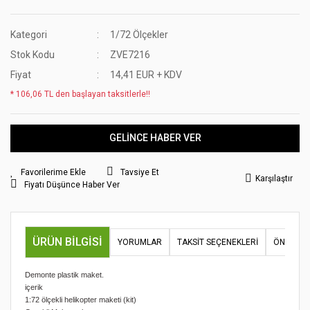
Kategori
1/72 Ölçekler
Stok Kodu
ZVE7216
Fiyat
14,41 EUR + KDV
* 106,06 TL den başlayan taksitlerle!!
GELİNCE HABER VER
Tavsiye Et
Karşılaştır
Fiyatı Düşünce Haber Ver
ÜRÜN BILGISI
YORUMLAR
TAKSIT SEÇENEKLERI
ÖNERILER
Demonte plastik maket.
içerik
1:72 ölçekli helikopter maketi (kit)