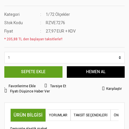
Kategori
1/72 Ölçekler
Stok Kodu
RZVE7276
Fiyat
27,97 EUR + KDV
* 205,88 TL den başlayan taksitlerle!!
SEPETE EKLE
HEMEN AL
Tavsiye Et
Karşılaştır
Fiyatı Düşünce Haber Ver
ÜRÜN BILGISI
YORUMLAR
TAKSIT SEÇENEKLERI
ÖNERILER
Demonte plastik maket.