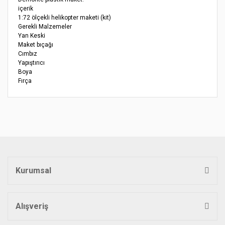
içerik
1:72 ölçekli helikopter maketi (kit)
Gerekli Malzemeler
Yan Keski
Maket bıçağı
Cımbız
Yapıştırıcı
Boya
Fırça
Bu ürünün fiyat bilgisi, resim, ürün açıklamalarında ve diğer
konularda yetersiz gördüğünüz noktaları öneri formunu
Bu ürüne ilk yorumu siz yapın!
kullanarak tarafımıza iletebilirsiniz.
Görüş ve önerileriniz için teşekkür ederiz.
Yorum Yaz
Ürün resmi kalitesiz, bozuk veya görüntülenemiyor.
Ürün açıklamasında eksik bilgiler bulunuyor.
Kurumsal
Ürün bilgilerinde hatalar bulunuyor.
Ürün fiyatı diğer sitelerden daha pahalı.
Bu ürüne benzer farklı alternatifler olmalı.
Alışveriş