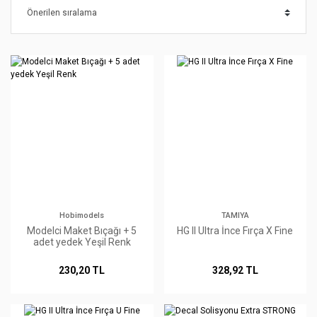
Hobimodels
TAMIYA
Modelci Maket Bıçağı + 5
HG II Ultra İnce Fırça X Fine
adet yedek Yeşil Renk
230,20 TL
328,92 TL