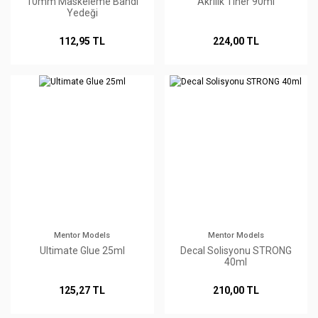
10mm Maskeleme Bandı
Akrilik Tiner 90ml
Yedeği
112,95 TL
224,00 TL
Mentor Models
Mentor Models
Ultimate Glue 25ml
Decal Solisyonu STRONG
40ml
125,27 TL
210,00 TL