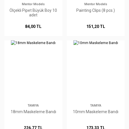
Mentor Models
Mentor Models
Ölçekli Pipet Büyük Boy 10
Painting Clips (8 pcs.)
adet
84,00 TL
151,20 TL
TAMIYA
TAMIYA
18mm Maskeleme Bandı
10mm Maskeleme Bandı
226,77 TL
173,33 TL