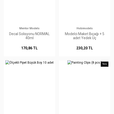
Mentor Models
Hobimodels
Decal Solisyonu NORMAL
Modelci Maket Bıçağı + 5
40ml
adet Yedek Uç
170,86 TL
230,20 TL
Yeni