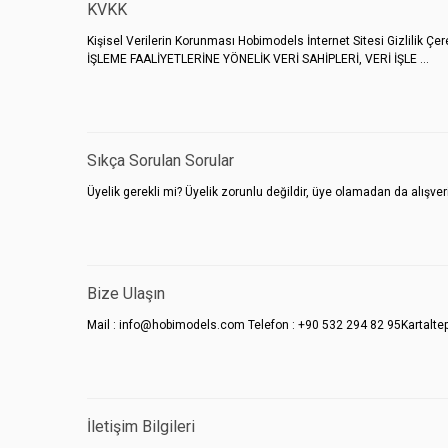
KVKK
Kişisel Verilerin Korunması Hobimodels İnternet Sitesi Gizlilik Ç
İŞLEME FAALİYETLERİNE YÖNELİK VERİ SAHİPLERİ, VERİ İŞLE ...
Sıkça Sorulan Sorular
Üyelik gerekli mi?
Üyelik zorunlu değildir, üye olamadan da alışveriş
Bize Ulaşın
Mail : info@hobimodels.com Telefon : +90 532 294 82 95Kartalt
İletişim Bilgileri