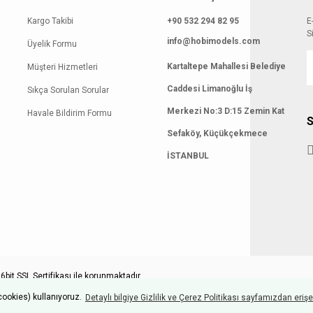
Kargo Takibi
+90 532 294 82 95
E
S
info@hobimodels.com
Üyelik Formu
Kartaltepe Mahallesi Belediye
Müşteri Hizmetleri
Caddesi Limanoğlu İş
Sıkça Sorulan Sorular
Merkezi No:3 D:15 Zemin Kat
Havale Bildirim Formu
S
Sefaköy, Küçükçekmece
İSTANBUL
bit SSL Sertifikası ile korunmaktadır.
cookies) kullanıyoruz.
Detaylı bilgiye Gizlilik ve Çerez Politikası sayfamızdan erişeb
ile
ideasoft
e-