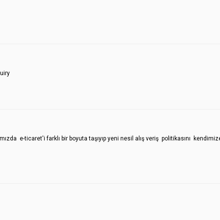
uiry
e-ticaret'i farklı bir boyuta taşıyıp yeni nesil alış veriş politikasını kendimiz