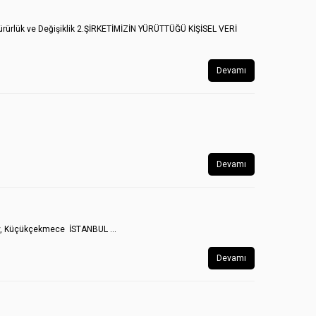
2Yürürlük ve Değişiklik 2.ŞİRKETİMİZİN YÜRÜTTÜĞÜ KİŞİSEL VERİ
Devamı
Devamı
öy, Küçükçekmece İSTANBUL ...
Devamı