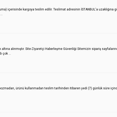
uma) içerisinde kargoya teslim edilir. Teslimat adresinin İSTANBUL'a uzaklığına gör
..
altına alınmıştır. Site-Ziyaretçi Haberleşme Güvenliği Sitemizin sipariş sayfaların
 çok ...
an, ürünü kullanmadan teslim tarihinden itibaren yedi (7) günlük süre içinde tes