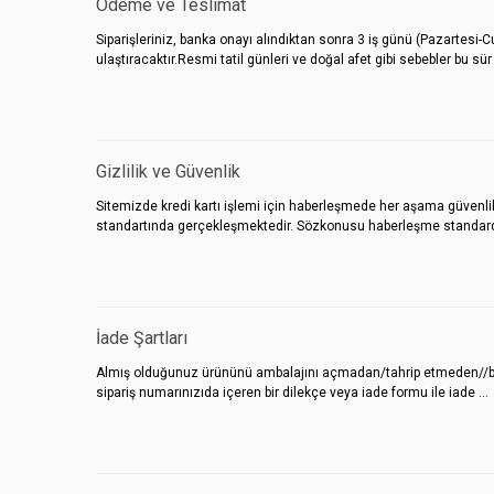
Ödeme ve Teslimat
Siparişleriniz, banka onayı alındıktan sonra 3 iş günü (Pazartesi-C
ulaştıracaktır.Resmi tatil günleri ve doğal afet gibi sebebler bu sür .
Gizlilik ve Güvenlik
Sitemizde kredi kartı işlemi için haberleşmede her aşama güvenlik 
standartında gerçekleşmektedir. Sözkonusu haberleşme standardı
İade Şartları
Almış olduğunuz ürününü ambalajını açmadan/tahrip etmeden//bozmad
sipariş numarınızıda içeren bir dilekçe veya iade formu ile iade ...