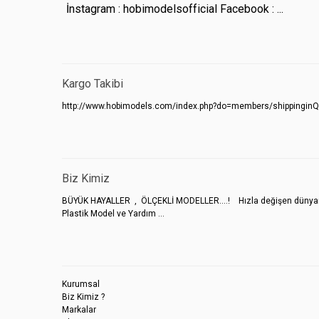
İnstagram : hobimodelsofficial
Facebook : ...
Kargo Takibi
http://www.hobimodels.com/index.php?do=members/shippinginQ
Biz Kimiz
BÜYÜK HAYALLER , ÖLÇEKLİ MODELLER....! Hızla değişen dünyamızda 
Plastik Model ve Yardım ...
Kurumsal
Biz Kimiz ?
Markalar