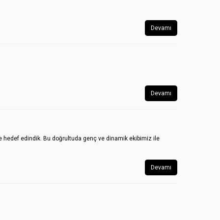
Devamı
Devamı
e hedef edindik. Bu doğrultuda genç ve dinamik ekibimiz ile
Devamı