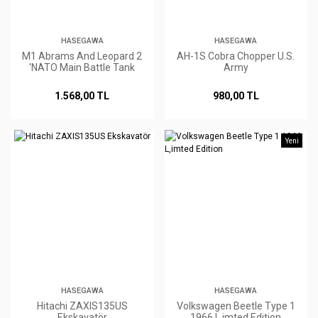
HASEGAWA
HASEGAWA
M1 Abrams And Leopard 2
AH-1S Cobra Chopper U.S.
'NATO Main Battle Tank
Army
Combo' 2 Kits
1.568,00 TL
980,00 TL
Yeni
HASEGAWA
HASEGAWA
Hitachi ZAXIS135US
Volkswagen Beetle Type 1
Ekskavatör
1966 L,imted Edition