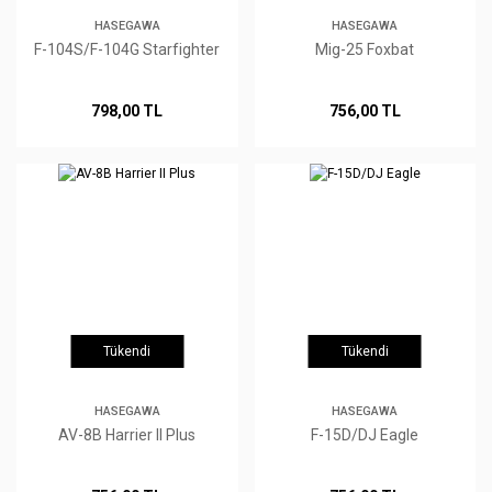
HASEGAWA
HASEGAWA
F-104S/F-104G Starfighter
Mig-25 Foxbat
798,00 TL
756,00 TL
Tükendi
Tükendi
HASEGAWA
HASEGAWA
AV-8B Harrier II Plus
F-15D/DJ Eagle