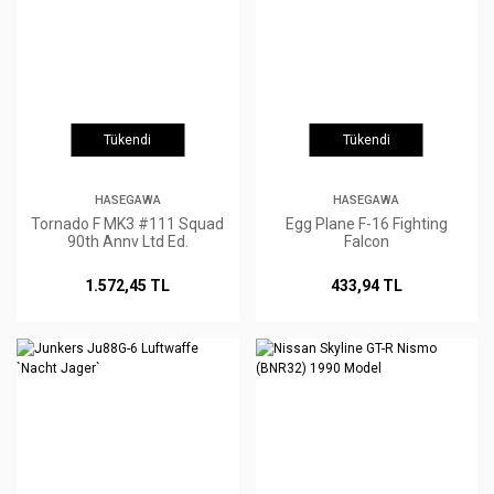
Tükendi
Tükendi
HASEGAWA
HASEGAWA
Tornado F MK3 #111 Squad
Egg Plane F-16 Fighting
90th Annv Ltd Ed.
Falcon
1.572,45 TL
433,94 TL