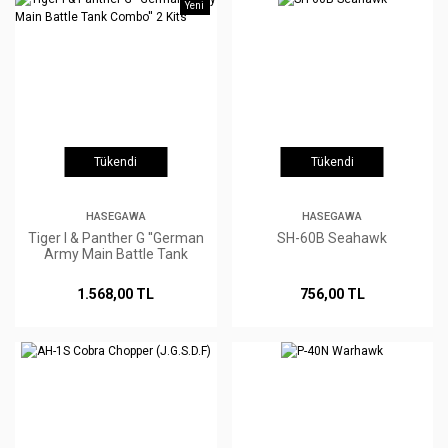
Yeni
Tükendi
Tükendi
HASEGAWA
HASEGAWA
Tiger I & Panther G ''German
SH-60B Seahawk
Army Main Battle Tank
Combo'' 2 Kits
1.568,00 TL
756,00 TL