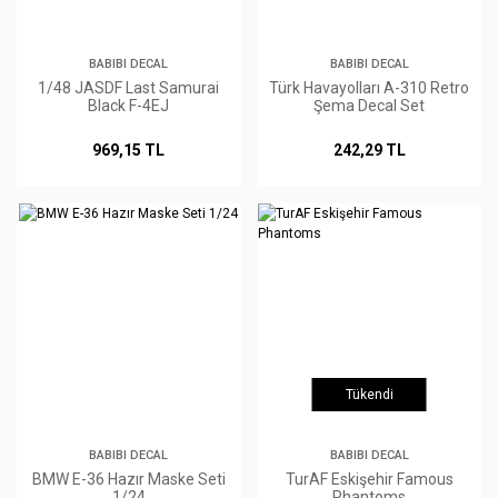
BABIBI DECAL
BABIBI DECAL
1/48 JASDF Last Samurai
Türk Havayolları A-310 Retro
Black F-4EJ
Şema Decal Set
969,15 TL
242,29 TL
Tükendi
BABIBI DECAL
BABIBI DECAL
BMW E-36 Hazır Maske Seti
TurAF Eskişehir Famous
1/24
Phantoms