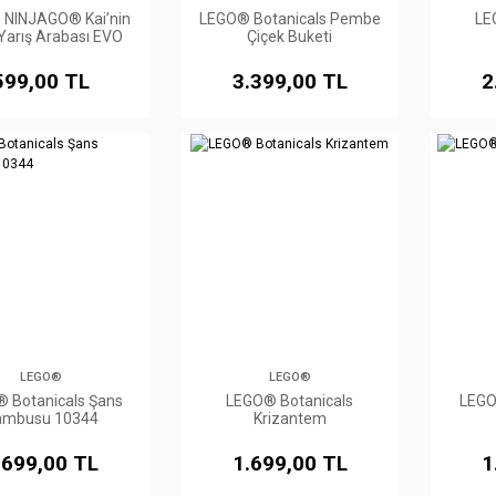
NINJAGO® Kai’nin
LEGO® Botanicals Pembe
LE
 Yarış Arabası EVO
Çiçek Buketi
71780
599,00 TL
3.399,00 TL
2
LEGO®
LEGO®
 Botanicals Şans
LEGO® Botanicals
LEGO
ambusu 10344
Krizantem
.699,00 TL
1.699,00 TL
1