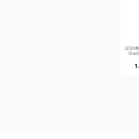
LEGO®
Oracl
RB20 
1