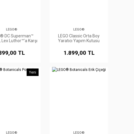
LEGO®
LEGO®
® DC Superman™
LEGO Classic Orta Boy
 Lex Luthor™’a Karşı
Yaratıcı Yapım Kutusu
10696
899,00 TL
1.899,00 TL
Yeni
LEGO®
LEGO®