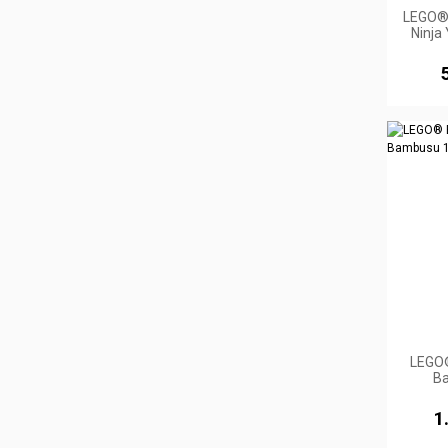
LEGO® 
Ninja
LEGO®
B
1