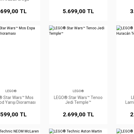
.699,00 TL
5.699,00 TL
3
LEGO®
LEGO®
 Star Wars™ Mos
LEGO® Star Wars™ Tenoo
L
od Yarışı Dioraması
Jedi Temple™
Lamb
.599,00 TL
2.699,00 TL
2