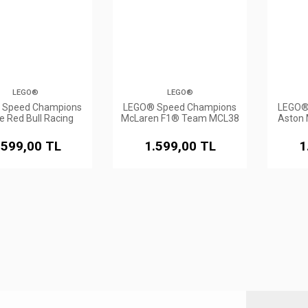
LEGO®
LEGO®
 Speed Champions
LEGO® Speed Champions
LEGO®
e Red Bull Racing
McLaren F1® Team MCL38
Aston 
F1® Yarış Arabası
Yarış Arabası
AMR2
.599,00 TL
1.599,00 TL
1