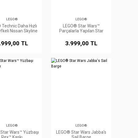
LEGO®
LEGO®
Technic Daha Hızlı
LEGO® Star Wars™
fkeli Nissan Skyline
Parçalarla Yapılan Star
(R34) Araba 42210
Wars™ Logosu
.999,00 TL
3.999,00 TL
LEGO®
LEGO®
Star Wars™ Yüzbaşı
LEGO® Star Wars Jabba's
Rex™ Kaskı
Sail Barge