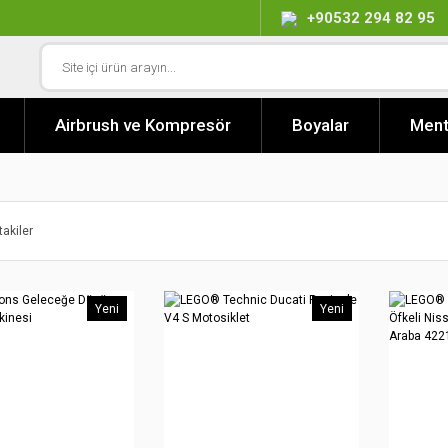
+90532 294 82 95
Airbrush ve Kompresör
Boyalar
Ment
takiler
Yeni
Yeni