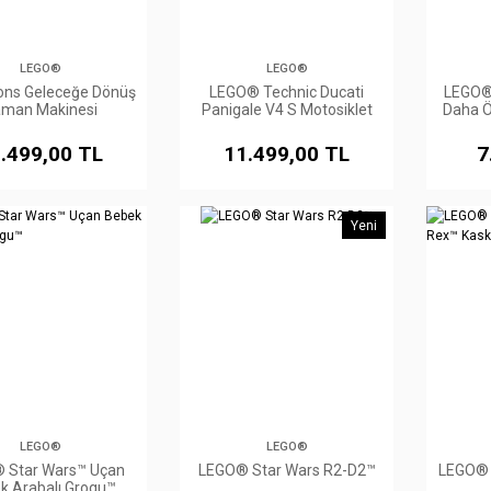
LEGO®
LEGO®
ons Geleceğe Dönüş
LEGO® Technic Ducati
LEGO® 
man Makinesi
Panigale V4 S Motosiklet
Daha Ö
GT-R 
.499,00 TL
11.499,00 TL
7
Yeni
LEGO®
LEGO®
 Star Wars™ Uçan
LEGO® Star Wars R2-D2™
LEGO® 
k Arabalı Grogu™