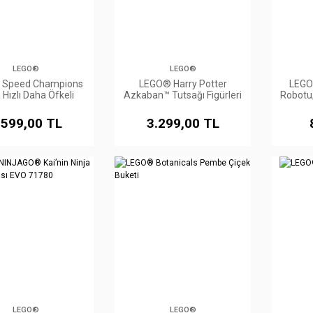
LEGO®
LEGO®
 Speed Champions
LEGO® Harry Potter
LEGO
Hızlı Daha Öfkeli
Azkaban™ Tutsağı Figürleri
Robotu,
 Skyline GT-R (R34)
.599,00 TL
3.299,00 TL
LEGO®
LEGO®