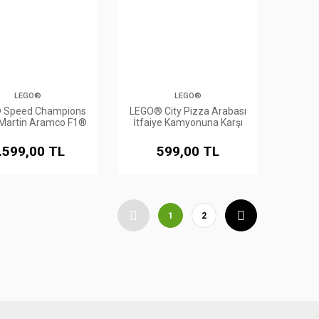
LEGO®
LEGO®
 Speed Champions
LEGO® City Pizza Arabası
Martin Aramco F1®
İtfaiye Kamyonuna Karşı
4 Yarış Arabası
Yarış Arabası Paketi 60458
.599,00 TL
599,00 TL
1
2