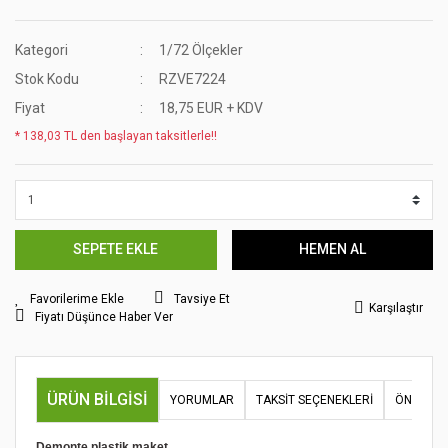
Kategori
1/72 Ölçekler
Stok Kodu
RZVE7224
Fiyat
18,75 EUR + KDV
* 138,03 TL den başlayan taksitlerle!!
SEPETE EKLE
HEMEN AL
Tavsiye Et
Karşılaştır
Fiyatı Düşünce Haber Ver
ÜRÜN BILGISI
YORUMLAR
TAKSIT SEÇENEKLERI
ÖNERILER
Demonte plastik maket.