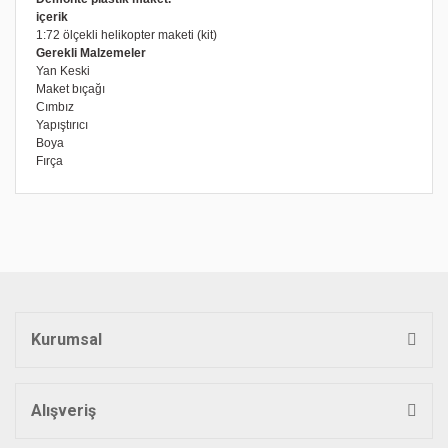
içerik
1:72 ölçekli helikopter maketi (kit)
Gerekli Malzemeler
Yan Keski
Maket bıçağı
Cımbız
Yapıştırıcı
Boya
Fırça
Bu ürünün fiyat bilgisi, resim, ürün açıklamalarında ve diğer
konularda yetersiz gördüğünüz noktaları öneri formunu
Bu ürüne ilk yorumu siz yapın!
kullanarak tarafımıza iletebilirsiniz.
Görüş ve önerileriniz için teşekkür ederiz.
Yorum Yaz
Ürün resmi kalitesiz, bozuk veya görüntülenemiyor.
Ürün açıklamasında eksik bilgiler bulunuyor.
Kurumsal
Ürün bilgilerinde hatalar bulunuyor.
Ürün fiyatı diğer sitelerden daha pahalı.
Bu ürüne benzer farklı alternatifler olmalı.
Alışveriş