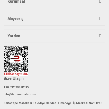
Kurumsal
Ürün bilgilerinde hatalar bulunuyor.
Ürün fiyatı diğer sitelerden daha pahalı.
Bu ürüne benzer farklı alternatifler olmalı.
Alışveriş
Yardım
Gönder
Bize Ulaşın
+90 532 294 82 95
info@hobimodels.com
Kartaltepe Mahallesi Belediye Caddesi Limanoğlu İş Merkezi No:3 D:15