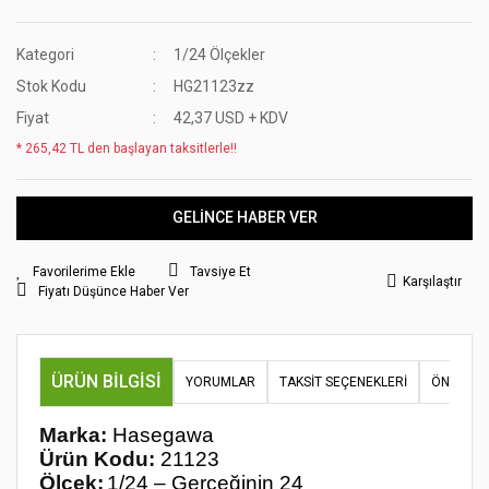
Kategori
1/24 Ölçekler
Stok Kodu
HG21123zz
Fiyat
42,37 USD + KDV
* 265,42 TL den başlayan taksitlerle!!
GELİNCE HABER VER
Tavsiye Et
Karşılaştır
Fiyatı Düşünce Haber Ver
ÜRÜN BILGISI
YORUMLAR
TAKSIT SEÇENEKLERI
ÖNERILER
Marka:
Hasegawa
Ürün Kodu:
21123
Ölçek:
1/24 – Gerçeğinin 24