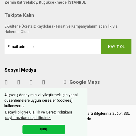
Zemin Kat Sefaköy, Küçükçekmece İSTANBUL
Takipte Kalın
E-Bültene Ücretsiz Kaydolarak Fırsat ve Kampanyalarımızdan İlk Siz
Haberdar Olun !
KAYIT OL
Sosyal Medya
Google Maps
Alışveriş deneyiminizi iyileştirmek için yasal
düzenlemelere uygun çerezler (cookies)
kullanıyoruz.
Detaylı bilgiye Gizlilik ve Çerez Politikası
Copyright © 2020 hobimodels.com | Tüm Kredi Kartı Bilgileriniz 256bit SSL
sayfamızdan erişebilirsiniz.
Sertifikası ile korunmaktadır.
Çıkış