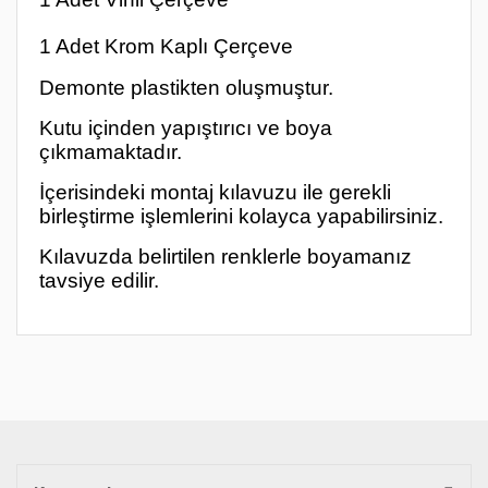
1 Adet Krom Kaplı Çerçeve
Demonte plastikten oluşmuştur.
Kutu içinden yapıştırıcı ve boya
çıkmamaktadır.
İçerisindeki montaj kılavuzu ile gerekli
birleştirme işlemlerini kolayca yapabilirsiniz.
Kılavuzda belirtilen renklerle boyamanız
tavsiye edilir.
Bu ürünün fiyat bilgisi, resim, ürün açıklamalarında ve diğer
konularda yetersiz gördüğünüz noktaları öneri formunu
Bu ürüne ilk yorumu siz yapın!
kullanarak tarafımıza iletebilirsiniz.
Görüş ve önerileriniz için teşekkür ederiz.
Yorum Yaz
Ürün resmi kalitesiz, bozuk veya görüntülenemiyor.
Ürün açıklamasında eksik bilgiler bulunuyor.