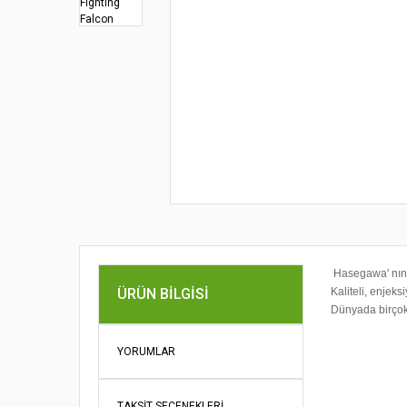
Hasegawa' nın 
ÜRÜN BILGISI
Kaliteli, enjeks
Dünyada birçok
Bu ürünün fi
iletebilirsini
YORUMLAR
Görüş ve öne
TAKSIT SEÇENEKLERI