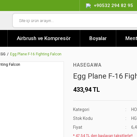
+90532 294 82 95
Airbrush ve Kompresör
Boyalar
Ment
EGG
Egg Plane F-16 Fighting Falcon
HASEGAWA
Egg Plane F-16 Fig
433,94 TL
Kategori
HO
Stok Kodu
HG
Fiyat
6,
* 47,54 TL den başlayan taksitlerle!!