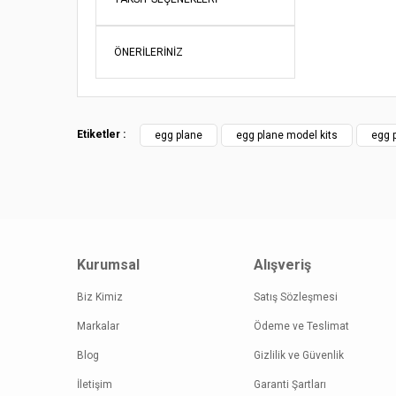
Ürün re
Ürün açı
ÖNERILERINIZ
Ürün bil
Ürün fiy
Bu ürüne
Etiketler :
egg plane
egg plane model kits
egg p
Kurumsal
Alışveriş
Biz Kimiz
Satış Sözleşmesi
Markalar
Ödeme ve Teslimat
Blog
Gizlilik ve Güvenlik
İletişim
Garanti Şartları