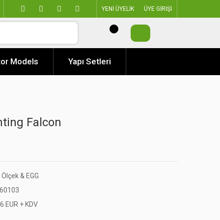
YENİ ÜYELİK
ÜYE GİRİŞİ
or Models
Yapı Setleri
hting Falcon
 Ölçek & EGG
60103
46 EUR + KDV