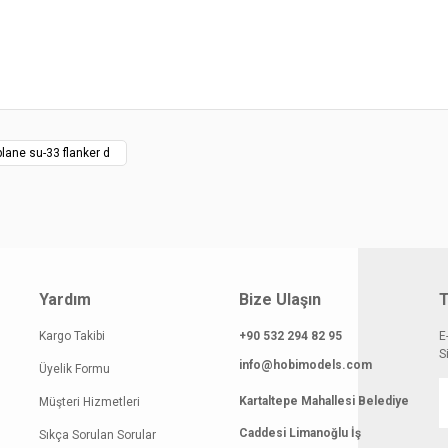
smi kalitesiz, bozuk veya görüntülenemiyor.
Yorum Yaz
klamasında eksik bilgiler bulunuyor.
gilerinde hatalar bulunuyor.
atı diğer sitelerden daha pahalı.
 benzer farklı alternatifler olmalı.
lane su-33 flanker d
Gönder
Yardım
Bize Ulaşın
T
Kargo Takibi
+90 532 294 82 95
E
S
info@hobimodels.com
Üyelik Formu
Kartaltepe Mahallesi Belediye
Müşteri Hizmetleri
Caddesi Limanoğlu İş
Sıkça Sorulan Sorular