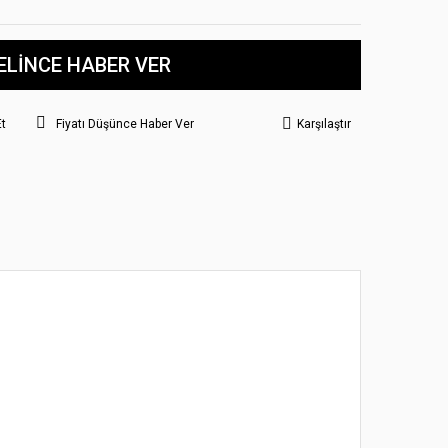
ELİNCE HABER VER
Et
Fiyatı Düşünce Haber Ver
Karşılaştır
 noktaları öneri formunu kullanarak tarafımıza