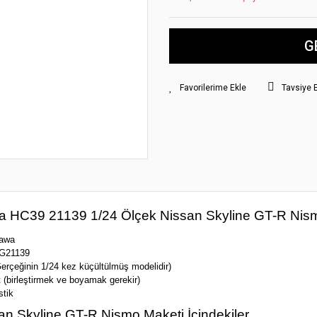
G
Tavsiye 
HC39 21139 1/24 Ölçek Nissan Skyline GT-R Nismo
awa
G21139
erçeğinin 1/24 kez küçültülmüş modelidir)
 (birleştirmek ve boyamak gerekir)
tik
an Skyline GT-R Nismo Maketi İçindekiler