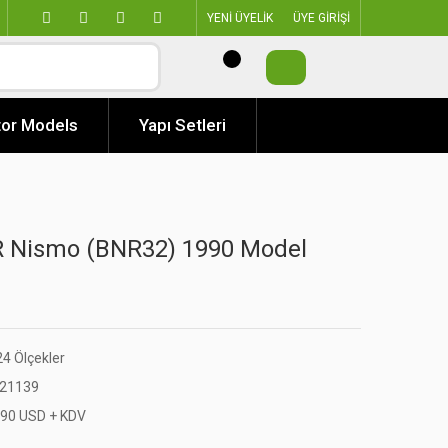
YENİ ÜYELİK
ÜYE GİRİŞİ
or Models
Yapı Setleri
-R Nismo (BNR32) 1990 Model
24 Ölçekler
21139
,90 USD + KDV