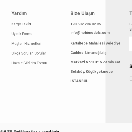
 benzer farklı alternatifler olmalı.
Yardım
Bize Ulaşın
T
Kargo Takibi
+90 532 294 82 95
E
S
info@hobimodels.com
Üyelik Formu
Gönder
Kartaltepe Mahallesi Belediye
Müşteri Hizmetleri
Caddesi Limanoğlu İş
Sıkça Sorulan Sorular
Merkezi No:3 D:15 Zemin Kat
Havale Bildirim Formu
S
Sefaköy, Küçükçekmece
İSTANBUL
bit SSL Sertifikası ile korunmaktadır.