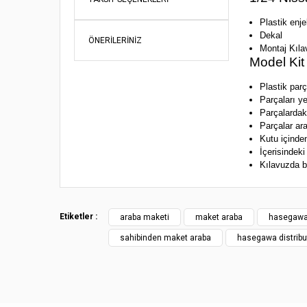
Plastik enje
Dekal
ÖNERILERINIZ
Montaj Kıla
Model Kit 
Plastik par
Parçaları y
Parçalardak
Parçalar ar
Kutu içinde
İçerisindeki
Kılavuzda be
Bu ürünün fi
iletebilirsini
Görüş ve öne
Etiketler :
araba maketi
maket araba
hasegawa
sahibinden maket araba
hasegawa distribu
Ürün re
Ürün açı
Ürün bil
Ürün fiy