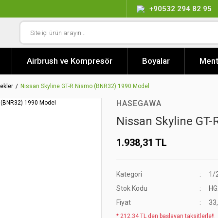
+90532 294 82 95
Airbrush ve Kompresör
Boyalar
Ment
ekler
Nissan Skyline GT-R Nismo (BNR32) 1990 Model
HASEGAWA
Nissan Skyline GT
1.938,31 TL
Kategori
1/
Stok Kodu
HG
Fiyat
33
* 212,34 TL den başlayan taksitlerle!!