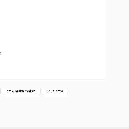
z.
 noktaları öneri formunu kullanarak tarafımıza
bmw araba maketi
ucuz bmw