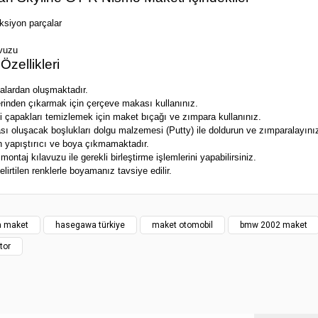
ksiyon parçalar
vuzu
Özellikleri
çalardan oluşmaktadır.
erinden çıkarmak için çerçeve makası kullanınız.
i çapakları temizlemek için maket bıçağı ve zımpara kullanınız.
ası oluşacak boşlukları dolgu malzemesi (Putty) ile doldurun ve zımparalayını
n yapıştırıcı ve boya çıkmamaktadır.
 montaj kılavuzu ile gerekli birleştirme işlemlerini yapabilirsiniz.
lirtilen renklerle boyamanız tavsiye edilir.
yat bilgisi, resim, ürün açıklamalarında ve diğer konularda yetersiz gördüğünüz
z.
Bu ürüne ilk yorumu siz yapın!
rileriniz için teşekkür ederiz.
 maket
hasegawa türkiye
maket otomobil
bmw 2002 maket
tor
smi kalitesiz, bozuk veya görüntülenemiyor.
Yorum Yaz
klamasında eksik bilgiler bulunuyor.
gilerinde hatalar bulunuyor.
atı diğer sitelerden daha pahalı.