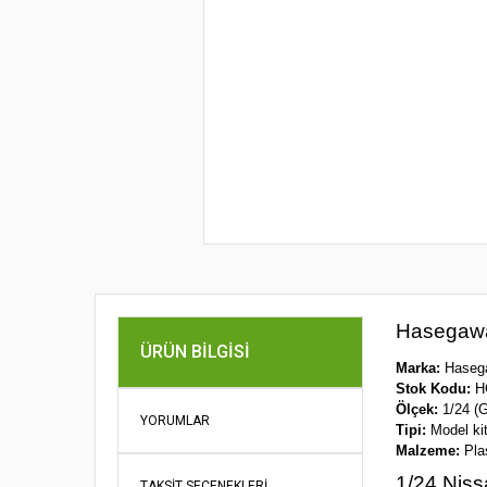
Hasegawa 
ÜRÜN BILGISI
Marka:
Haseg
Stok Kodu:
H
Ölçek:
1/24 (G
YORUMLAR
Tipi:
Model kit
Malzeme:
Plas
1/24 Niss
TAKSIT SEÇENEKLERI