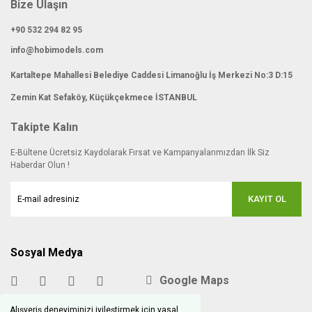
Bize Ulaşın
+90 532 294 82 95
info@hobimodels.com
Kartaltepe Mahallesi Belediye Caddesi Limanoğlu İş Merkezi No:3 D:15
Zemin Kat Sefaköy, Küçükçekmece İSTANBUL
Takipte Kalın
E-Bültene Ücretsiz Kaydolarak Fırsat ve Kampanyalarımızdan İlk Siz
Haberdar Olun !
KAYIT OL
Sosyal Medya
Google Maps
Alışveriş deneyiminizi iyileştirmek için yasal