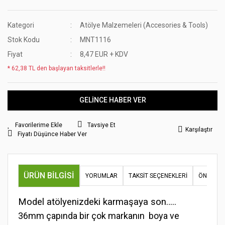
Kategori
Atölye Malzemeleri (Accesories & Tools)
Stok Kodu
MNT1116
Fiyat
8,47 EUR + KDV
* 62,38 TL den başlayan taksitlerle!!
GELİNCE HABER VER
Tavsiye Et
Karşılaştır
Fiyatı Düşünce Haber Ver
ÜRÜN BILGISI
YORUMLAR
TAKSIT SEÇENEKLERI
ÖNERILER
Model atölyenizdeki karmaşaya son…..
36mm çapında bir çok markanın boya ve