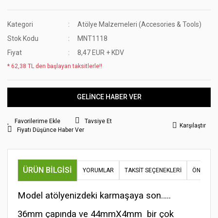
Kategori
Atölye Malzemeleri (Accesories & Tools)
Stok Kodu
MNT1118
Fiyat
8,47 EUR + KDV
* 62,38 TL den başlayan taksitlerle!!
GELİNCE HABER VER
Tavsiye Et
Karşılaştır
Fiyatı Düşünce Haber Ver
ÜRÜN BILGISI
YORUMLAR
TAKSIT SEÇENEKLERI
ÖNERILER
Model atölyenizdeki karmaşaya son…..
36mm çapında ve 44mmX4mm bir çok