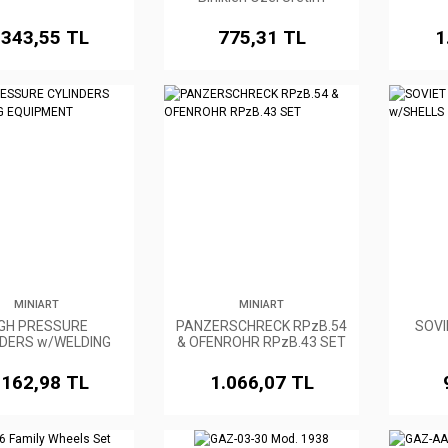
.343,55 TL
775,31 TL
1
MINIART
MINIART
IGH PRESSURE
PANZERSCHRECK RPzB.54
SOV
NDERS w/WELDING
& OFENROHR RPzB.43 SET
EQUIPMENT
.162,98 TL
1.066,07 TL