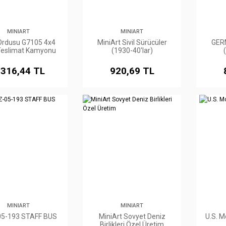
MINIART
MINIART
rdusu G7105 4x4
MiniArt Sivil Sürücüler
GER
Teslimat Kamyonu
(1930-40'lar)
.316,44 TL
920,69 TL
MINIART
MINIART
5-193 STAFF BUS
MiniArt Sovyet Deniz
U.S. M
Birlikleri Özel Üretim