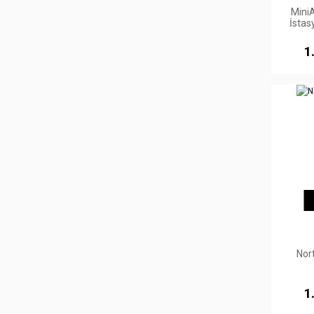
MiniA
İstas
1
Nor
1