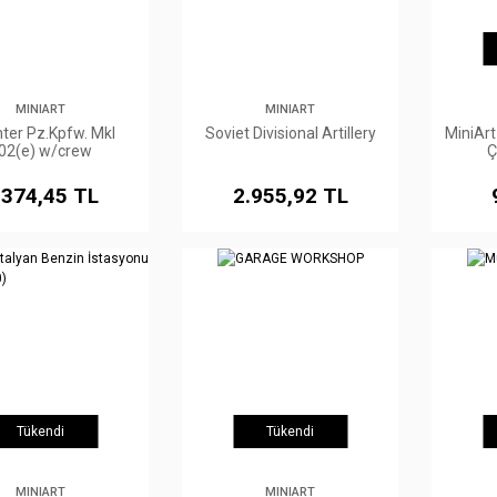
MINIART
MINIART
hter Pz.Kpfw. MkI
Soviet Divisional Artillery
MiniArt
02(e) w/crew
Ç
.374,45 TL
2.955,92 TL
Tükendi
Tükendi
MINIART
MINIART