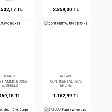
.502,17 TL
2.859,00 TL
MINIART
MINIART
IET AMMO BOXES
CONTINENTAL R975
w/SHELLS
ENGINE
969,15 TL
1.162,99 TL