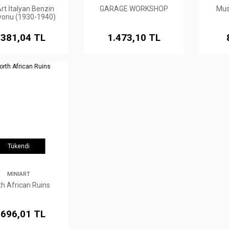
rt İtalyan Benzin
GARAGE WORKSHOP
Mus
yonu (1930-1940)
.381,04 TL
1.473,10 TL
Tükendi
MINIART
th African Ruins
.696,01 TL