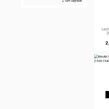
Tüm Sayfalar
Leic
2
2