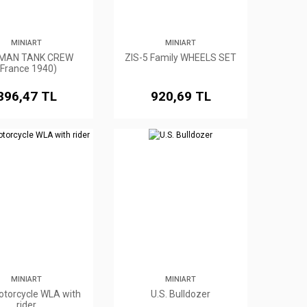
MINIART
MINIART
MAN TANK CREW
ZIS-5 Family WHEELS SET
(France 1940)
896,47 TL
920,69 TL
MINIART
MINIART
otorcycle WLA with
U.S. Bulldozer
rider