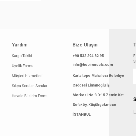
Yardım
Bize Ulaşın
T
Kargo Takibi
+90 532 294 82 95
E
S
info@hobimodels.com
Üyelik Formu
Kartaltepe Mahallesi Belediye
Müşteri Hizmetleri
Caddesi Limanoğlu İş
Sıkça Sorulan Sorular
Merkezi No:3 D:15 Zemin Kat
Havale Bildirim Formu
S
Sefaköy, Küçükçekmece
İSTANBUL