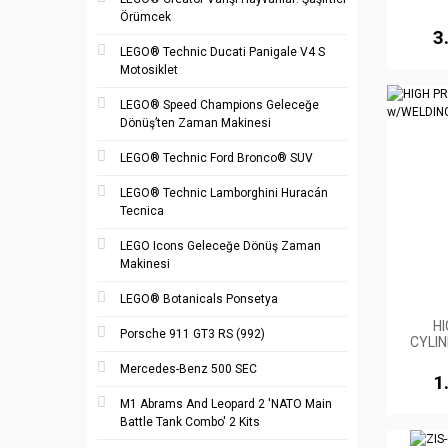
Örümcek
3
LEGO® Technic Ducati Panigale V4 S
Motosiklet
LEGO® Speed Champions Geleceğe
Dönüş’ten Zaman Makinesi
LEGO® Technic Ford Bronco® SUV
LEGO® Technic Lamborghini Huracán
Tecnica
LEGO Icons Geleceğe Dönüş Zaman
Makinesi
LEGO® Botanicals Ponsetya
H
Porsche 911 GT3 RS (992)
CYLI
Mercedes-Benz 500 SEC
1
M1 Abrams And Leopard 2 'NATO Main
Battle Tank Combo' 2 Kits