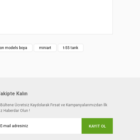
on models boya
miniart
t-55 tank
akipte Kalın
-Bültene Ücretsiz Kaydolarak Fırsat ve Kampanyalarımızdan İlk
iz Haberdar Olun !
KAYIT OL