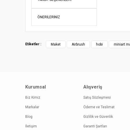
Ürün açı
Ürün bil
Ürün fiy
ÖNERILERINIZ
Bu ürüne
Etiketler :
Maket
Airbrush
hobi
miniart m
Kurumsal
Alışveriş
Biz Kimiz
Satış Sözleşmesi
Markalar
Ödeme ve Teslimat
Blog
Gizlilik ve Güvenlik
İletişim
Garanti Şartları