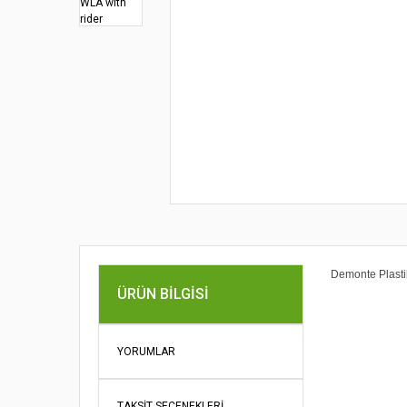
Demonte Plasti
ÜRÜN BILGISI
Bu ürünün fi
iletebilirsini
Görüş ve öne
YORUMLAR
Ürün re
TAKSIT SEÇENEKLERI