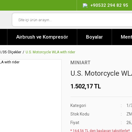
+90532 294 82 95
Airbrush ve Kompresör
Boyalar
Ment
1/35 Ölçekler
U.S. Motorcycle WLA with rider
MINIART
U.S. Motorcycle WL
1.502,17 TL
Kategori
1/
Stok Kodu
ZM
Fiyat
26
* 164,56 TL den başlayan taksitlerle!!