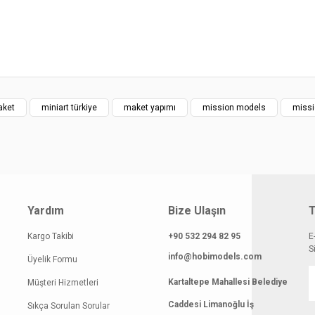
klamasında eksik bilgiler bulunuyor.
gilerinde hatalar bulunuyor.
atı diğer sitelerden daha pahalı.
 benzer farklı alternatifler olmalı.
aket
miniart türkiye
maket yapımı
mission models
missi
Gönder
Yardım
Bize Ulaşın
T
Kargo Takibi
+90 532 294 82 95
E
S
info@hobimodels.com
Üyelik Formu
Kartaltepe Mahallesi Belediye
Müşteri Hizmetleri
Caddesi Limanoğlu İş
Sıkça Sorulan Sorular