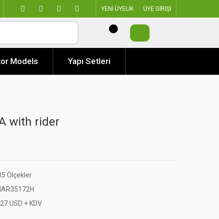
YENİ ÜYELİK
ÜYE GİRİŞİ
or Models
Yapı Setleri
A with rider
35 Ölçekler
AR35172H
,27 USD + KDV