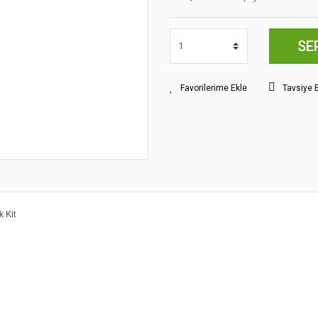
SE
Tavsiye 
k Kit
yat bilgisi, resim, ürün açıklamalarında ve diğer konularda yetersiz gördüğünüz
z.
Bu ürüne ilk yorumu siz yapın!
rileriniz için teşekkür ederiz.
smi kalitesiz, bozuk veya görüntülenemiyor.
Yorum Yaz