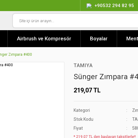
+90532 294 82 95
Airbrush ve Kompresör
Boyalar
Ment
nger Zımpara #400
TAMIYA
Sünger Zımpara #
219,07 TL
Kategori
Zı
Stok Kodu
TA
Fiyat
58
* 219,07 TL den başlayan taksitlerle!!