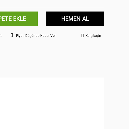
PETE EKLE
HEMEN AL
Et
Fiyatı Düşünce Haber Ver
Karşılaştır
 noktaları öneri formunu kullanarak tarafımıza