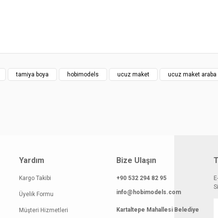
atı diğer sitelerden daha pahalı.
 benzer farklı alternatifler olmalı.
tamiya boya
hobimodels
ucuz maket
ucuz maket araba
Gönder
Yardım
Bize Ulaşın
T
Kargo Takibi
+90 532 294 82 95
E
S
info@hobimodels.com
Üyelik Formu
Kartaltepe Mahallesi Belediye
Müşteri Hizmetleri