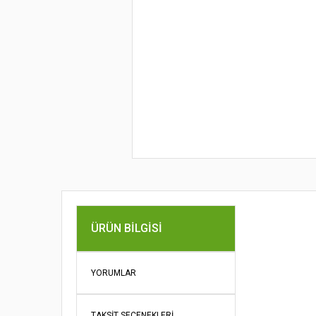
Bu ürünün fi
ÜRÜN BILGISI
iletebilirsini
Görüş ve öne
YORUMLAR
Ürün re
Ürün açı
TAKSIT SEÇENEKLERI
Ürün bil