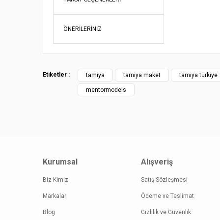
Ürün fiy
Bu ürüne
ÖNERILERINIZ
Etiketler :
tamiya
tamiya maket
tamiya türkiye
mentormodels
Kurumsal
Alışveriş
Biz Kimiz
Satış Sözleşmesi
Markalar
Ödeme ve Teslimat
Blog
Gizlilik ve Güvenlik