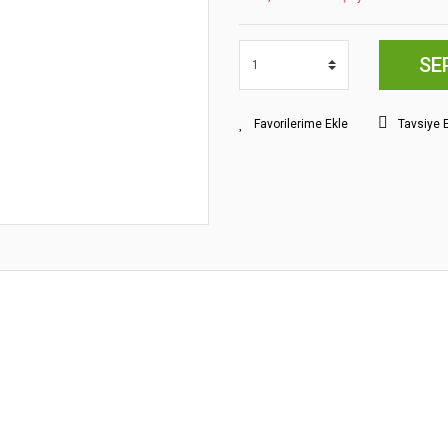
SE
Tavsiye 
yat bilgisi, resim, ürün açıklamalarında ve diğer konularda yetersiz gördüğünüz
z.
Bu ürüne ilk yorumu siz yapın!
rileriniz için teşekkür ederiz.
smi kalitesiz, bozuk veya görüntülenemiyor.
Yorum Yaz
klamasında eksik bilgiler bulunuyor.
gilerinde hatalar bulunuyor.