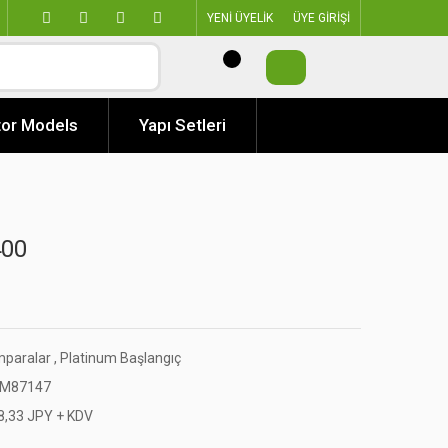
YENİ ÜYELİK
ÜYE GİRİŞİ
or Models
Yapı Setleri
400
mparalar
,
Platinum Başlangıç
M87147
8,33 JPY + KDV