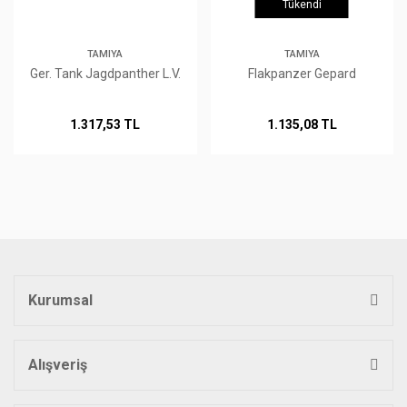
Tükendi
TAMIYA
TAMIYA
Ger. Tank Jagdpanther L.V.
Flakpanzer Gepard
1.317,53 TL
1.135,08 TL
Kurumsal
Alışveriş