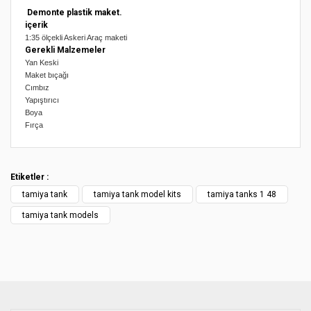
Demonte plastik maket.
içerik
1:35 ölçekli Askeri Araç maketi
Gerekli Malzemeler
Yan Keski
Maket bıçağı
Cımbız
Yapıştırıcı
Boya
Fırça
Bu ürünün fiyat bilgisi, resim, ürün açıklamalarında ve diğer
konularda yetersiz gördüğünüz noktaları öneri formunu
Bu ürüne ilk yorumu siz yapın!
kullanarak tarafımıza iletebilirsiniz.
Etiketler :
Görüş ve önerileriniz için teşekkür ederiz.
tamiya tank
tamiya tank model kits
tamiya tanks 1 48
Yorum Yaz
Ürün resmi kalitesiz, bozuk veya görüntülenemiyor.
tamiya tank models
Ürün açıklamasında eksik bilgiler bulunuyor.
Ürün bilgilerinde hatalar bulunuyor.
Ürün fiyatı diğer sitelerden daha pahalı.
Bu ürüne benzer farklı alternatifler olmalı.