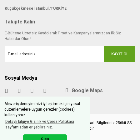
Küçükçekmece İstanbul /TÜRKİYE
Takipte Kalın
E-Bültene Ücretsiz Kaydolarak Fırsat ve Kampanyalarımızdan İlk Siz
Haberdar Olun !
KAYIT OL
Sosyal Medya
Google Maps
Alışveriş deneyiminizi iyileştirmek için yasal
düzenlemelere uygun çerezler (cookies)
kullanıyoruz.
Detaylı bilgiye Gizlilik ve Çerez Politikası
Copyright © 2020 hobimodels.com | Tüm Kredi Kartı Bilgileriniz 256bit SSL
sayfamızdan erişebilirsiniz.
Sertifikası ile korunmaktadır.
Çıkış