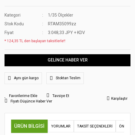
Kategori
1/35 Ölçekler
Stok Kodu
RTAM35099zz
Fiyat
3.048,33 JPY + KDV
* 124,35 TL den başlayan taksitlerle!!
GELİNCE HABER VER
Aynı gün kargo
Stoktan Teslim
Tavsiye Et
Karşılaştır
Fiyatı Düşünce Haber Ver
ÜRÜN BILGISI
YORUMLAR
TAKSIT SEÇENEKLERI
ÖNERILER