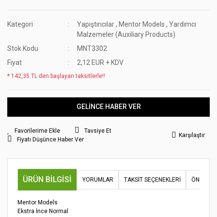
Kategori
Yapıştırıcılar
,
Mentor Models
,
Yardımcı
Malzemeler (Auxiliary Products)
Stok Kodu
MNT3302
Fiyat
2,12 EUR + KDV
* 142,35 TL den başlayan taksitlerle!!
GELİNCE HABER VER
Tavsiye Et
Karşılaştır
Fiyatı Düşünce Haber Ver
ÜRÜN BILGISI
YORUMLAR
TAKSIT SEÇENEKLERI
ÖNERILER
Mentor Models
Ekstra İnce Normal