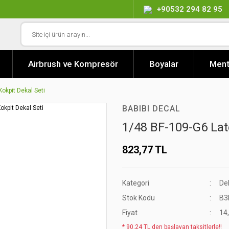
+90532 294 82 95
Airbrush ve Kompresör
Boyalar
Ment
okpit Dekal Seti
BABIBI DECAL
1/48 BF-109-G6 Lat
823,77 TL
Kategori
Dek
Stok Kodu
B3
Fiyat
14
* 90,24 TL den başlayan taksitlerle!!