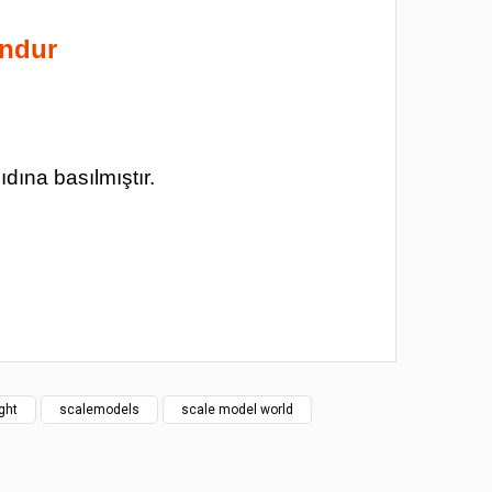
undur
ıdına basılmıştır.
 noktaları öneri formunu kullanarak tarafımıza
ght
scalemodels
scale model world