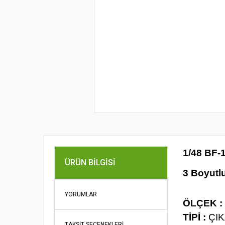
1/48 BF-
ÜRÜN BILGISI
3 Boyutl
YORUMLAR
ÖLÇEK :
TİPİ :
ÇI
TAKSIT SEÇENEKLERI