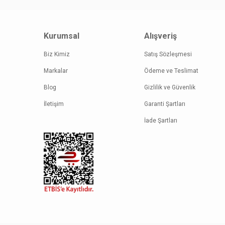
Ürün bil
Ürün fiy
Kurumsal
Alışveriş
Bu ürüne
Biz Kimiz
Satış Sözleşmesi
Markalar
Ödeme ve Teslimat
Blog
Gizlilik ve Güvenlik
İletişim
Garanti Şartları
İade Şartları