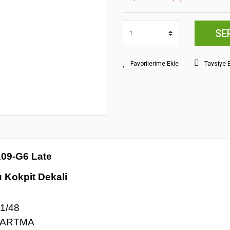
SE
Tavsiye 
109-G6 Late
u Kokpit Dekali
1/48
KARTMA