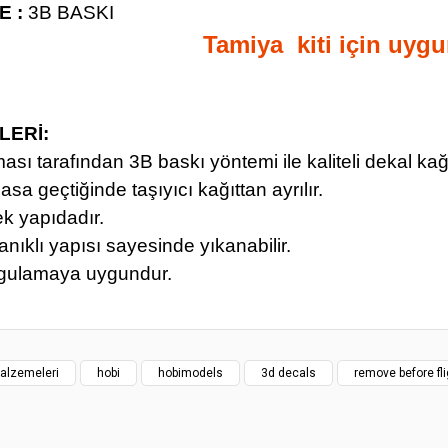
 :
3B BASKI
Tamiya kiti için uyg
LERİ:
ması tarafından 3B baskı yöntemi ile kaliteli dekal kağ
asa geçtiğinde taşıyıcı kağıttan ayrılır.
ek yapıdadır.
nıklı yapısı sayesinde yıkanabilir.
ygulamaya uygundur.
yat bilgisi, resim, ürün açıklamalarında ve diğer konularda yetersiz gördüğünüz
z.
Bu ürüne ilk yorumu siz yapın!
rileriniz için teşekkür ederiz.
alzemeleri
hobi
hobimodels
3d decals
remove before fli
smi kalitesiz, bozuk veya görüntülenemiyor.
Yorum Yaz
klamasında eksik bilgiler bulunuyor.