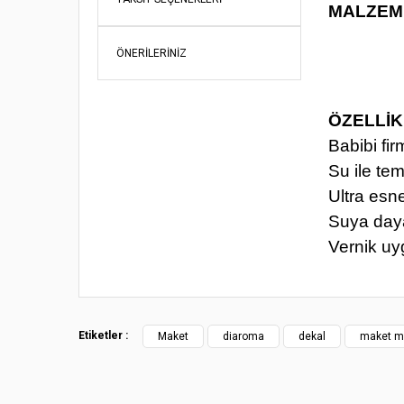
MALZEME
ÖNERILERINIZ
ÖZELLİK
Babibi fir
Su ile tem
Ultra esn
Suya daya
Vernik u
Bu ürünün fi
iletebilirsini
Görüş ve öne
Etiketler :
Maket
diaroma
dekal
maket m
Ürün re
Ürün açı