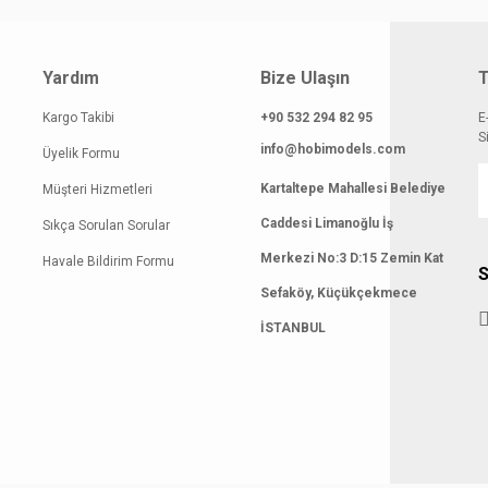
gilerinde hatalar bulunuyor.
atı diğer sitelerden daha pahalı.
Yardım
Bize Ulaşın
T
 benzer farklı alternatifler olmalı.
Kargo Takibi
+90 532 294 82 95
E
S
info@hobimodels.com
Üyelik Formu
Kartaltepe Mahallesi Belediye
Müşteri Hizmetleri
Gönder
Caddesi Limanoğlu İş
Sıkça Sorulan Sorular
Merkezi No:3 D:15 Zemin Kat
Havale Bildirim Formu
S
Sefaköy, Küçükçekmece
İSTANBUL