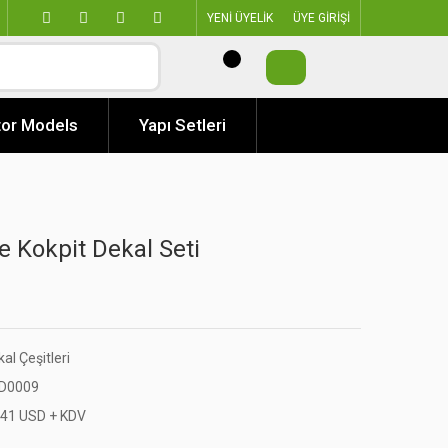
YENİ ÜYELİK
ÜYE GİRİŞİ
or Models
Yapı Setleri
e Kokpit Dekal Seti
al Çeşitleri
D0009
,41 USD + KDV