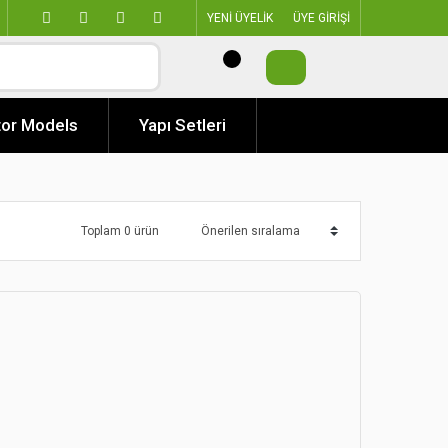
YENİ ÜYELİK
ÜYE GİRİŞİ
or Models
Yapı Setleri
Toplam 0 ürün