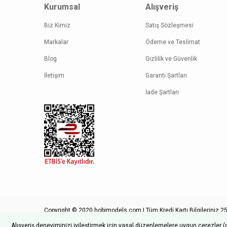
Kurumsal
Alışveriş
Biz Kimiz
Satış Sözleşmesi
Markalar
Ödeme ve Teslimat
Blog
Gizlilik ve Güvenlik
İletişim
Garanti Şartları
İade Şartları
Copyright © 2020 hobimodels.com | Tüm Kredi Kartı Bilgileriniz 256
Alışveriş deneyiminizi iyileştirmek için yasal düzenlemelere uygun çerezler (