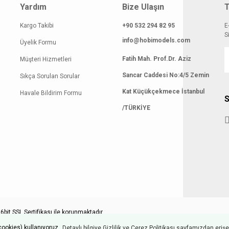
Yardım
Bize Ulaşın
T
Kargo Takibi
+90 532 294 82 95
E
S
info@hobimodels.com
Üyelik Formu
Fatih Mah. Prof.Dr. Aziz
Müşteri Hizmetleri
Sancar Caddesi No:4/5 Zemin
Sıkça Sorulan Sorular
Kat Küçükçekmece İstanbul
Havale Bildirim Formu
S
/TÜRKİYE
bit SSL Sertifikası ile korunmaktadır.
cookies) kullanıyoruz.
Detaylı bilgiye Gizlilik ve Çerez Politikası sayfamızdan erişeb