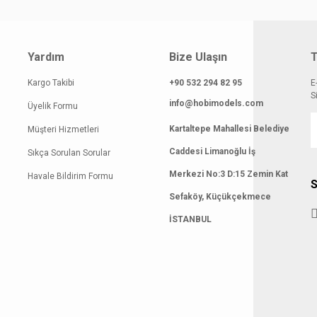
Yardım
Bize Ulaşın
T
Kargo Takibi
+90 532 294 82 95
E
S
info@hobimodels.com
Üyelik Formu
Kartaltepe Mahallesi Belediye
Müşteri Hizmetleri
Caddesi Limanoğlu İş
Sıkça Sorulan Sorular
Merkezi No:3 D:15 Zemin Kat
Havale Bildirim Formu
S
Sefaköy, Küçükçekmece
İSTANBUL