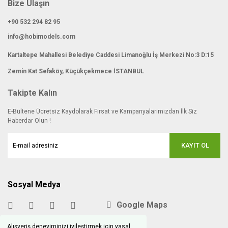
Bize Ulaşın
+90 532 294 82 95
info@hobimodels.com
Kartaltepe Mahallesi Belediye Caddesi Limanoğlu İş Merkezi No:3 D:15
Zemin Kat Sefaköy, Küçükçekmece İSTANBUL
Takipte Kalın
E-Bültene Ücretsiz Kaydolarak Fırsat ve Kampanyalarımızdan İlk Siz
Haberdar Olun !
KAYIT OL
Sosyal Medya
Google Maps
Alışveriş deneyiminizi iyileştirmek için yasal