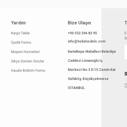
Yardım
Bize Ulaşın
T
Kargo Takibi
+90 532 294 82 95
E
S
info@hobimodels.com
Üyelik Formu
Kartaltepe Mahallesi Belediye
Müşteri Hizmetleri
Caddesi Limanoğlu İş
Sıkça Sorulan Sorular
Merkezi No:3 D:15 Zemin Kat
Havale Bildirim Formu
S
Sefaköy, Küçükçekmece
İSTANBUL