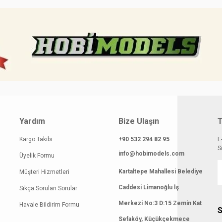
Yardım
Bize Ulaşın
T
Kargo Takibi
+90 532 294 82 95
E
S
info@hobimodels.com
Üyelik Formu
Kartaltepe Mahallesi Belediye
Müşteri Hizmetleri
Caddesi Limanoğlu İş
Sıkça Sorulan Sorular
Merkezi No:3 D:15 Zemin Kat
Havale Bildirim Formu
S
Sefaköy, Küçükçekmece