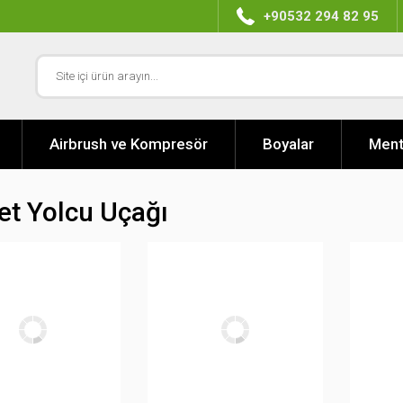
+90532 294 82 95
Airbrush ve Kompresör
Boyalar
Ment
t Yolcu Uçağı