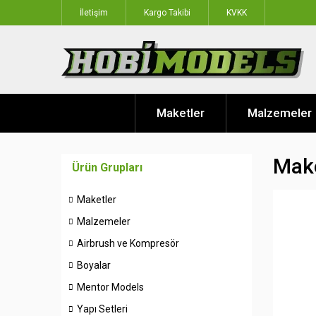
İletişim
Kargo Takibi
KVKK
Maketler
Malzemeler
Make
Ürün Grupları
Maketler
Malzemeler
Airbrush ve Kompresör
Boyalar
Mentor Models
Yapı Setleri