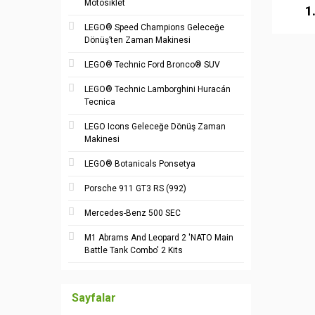
Motosiklet
1
LEGO® Speed Champions Geleceğe
Dönüş’ten Zaman Makinesi
LEGO® Technic Ford Bronco® SUV
LEGO® Technic Lamborghini Huracán
Tecnica
LEGO Icons Geleceğe Dönüş Zaman
Makinesi
LEGO® Botanicals Ponsetya
Porsche 911 GT3 RS (992)
Mercedes-Benz 500 SEC
M1 Abrams And Leopard 2 'NATO Main
Battle Tank Combo' 2 Kits
Sayfalar