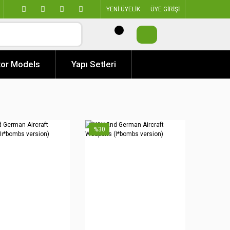
YENİ ÜYELİK
ÜYE GİRİŞİ
or Models
Yapı Setleri
%30