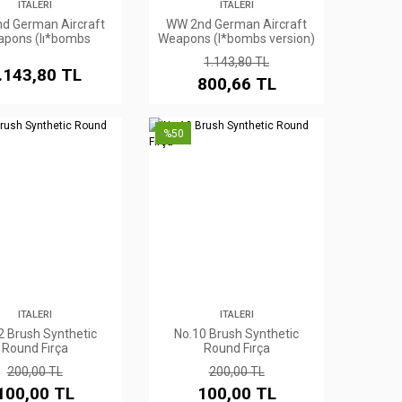
ITALERI
ITALERI
d German Aircraft
WW 2nd German Aircraft
pons (Iı*bombs
Weapons (I*bombs version)
version)
1.143,80 TL
.143,80 TL
800,66 TL
%50
ITALERI
ITALERI
2 Brush Synthetic
No.10 Brush Synthetic
Round Fırça
Round Fırça
200,00 TL
200,00 TL
100,00 TL
100,00 TL