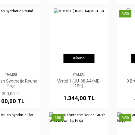
%50
Tükendi
ITALERI
ITALERI
ush Synthetic Round
Mistel 1 (JU-88 A4/ME-
0 Br
Fırça
109)
200,00 TL
1.344,00 TL
100,00 TL
%50
%50