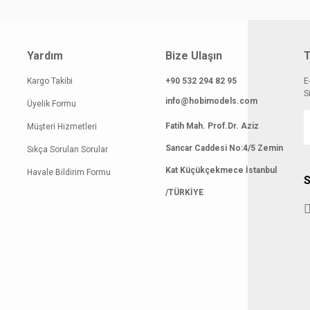
Yardım
Bize Ulaşın
T
Kargo Takibi
+90 532 294 82 95
E
S
info@hobimodels.com
Üyelik Formu
Fatih Mah. Prof.Dr. Aziz
Müşteri Hizmetleri
Sancar Caddesi No:4/5 Zemin
Sıkça Sorulan Sorular
Kat Küçükçekmece İstanbul
Havale Bildirim Formu
S
/TÜRKİYE