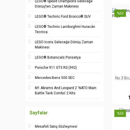
LEGO® Speed Champions Geleceğe
Dönüş’ten Zaman Makinesi
%50
LEGO® Technic Ford Bronco® SUV
LEGO® Technic Lamborghini Huracán
Tecnica
LEGO Icons Geleceğe Dönüş Zaman
Makinesi
LEGO® Botanicals Ponsetya
Porsche 911 GT3 RS (992)
Mercedes-Benz 500 SEC
No.3 Br
M1 Abrams And Leopard 2 'NATO Main
Battle Tank Combo' 2 Kits
Sayfalar
%50
Mesafeli Satış Sözleşmesi