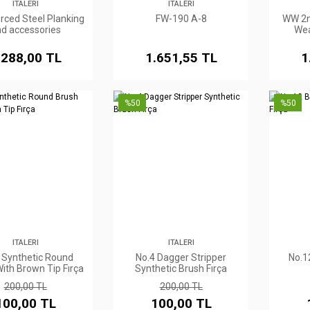
ITALERI
ITALERI
rced Steel Planking
FW-190 A-8
WW 2n
d accessories
Wea
.288,00 TL
1.651,55 TL
1
%50
%50
ITALERI
ITALERI
5 Synthetic Round
No.4 Dagger Stripper
No.1
ith Brown Tip Fırça
Synthetic Brush Fırça
200,00 TL
200,00 TL
100,00 TL
100,00 TL