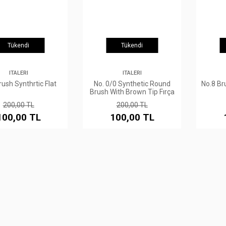
Tükendi
Tükendi
ITALERI
ITALERI
ush Synthrtic Flat
No. 0/0 Synthetic Round
No.8 Br
Brush With Brown Tip Fırça
200,00 TL
200,00 TL
100,00 TL
100,00 TL