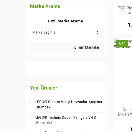
Marka Arama
PSP Pie
an
Hızlı Marka Arama
1
%50
Tüm Markalar
Yeni Ürünler
LEGO® Creator Vahşi Hayvanlar: Şaşırtıcı
Örümcek
No. 
Brush W
LEGO® Technic Ducati Panigale V4 S
Motosiklet