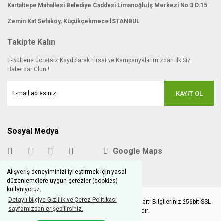
Kartaltepe Mahallesi Belediye Caddesi Limanoğlu İş Merkezi No:3 D:15
Zemin Kat Sefaköy, Küçükçekmece İSTANBUL
Takipte Kalın
E-Bültene Ücretsiz Kaydolarak Fırsat ve Kampanyalarımızdan İlk Siz
Haberdar Olun !
KAYIT OL
Sosyal Medya
Google Maps
Alışveriş deneyiminizi iyileştirmek için yasal
düzenlemelere uygun çerezler (cookies)
kullanıyoruz.
Detaylı bilgiye Gizlilik ve Çerez Politikası
Copyright © 2020 hobimodels.com | Tüm Kredi Kartı Bilgileriniz 256bit SSL
sayfamızdan erişebilirsiniz.
Sertifikası ile korunmaktadır.