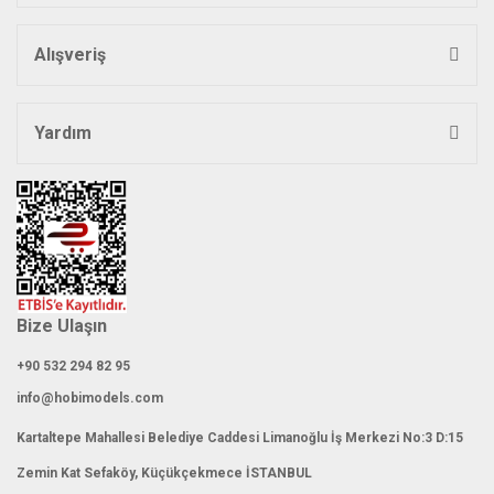
Ürün fiyatı diğer sitelerden daha pahalı.
Bu ürüne benzer farklı alternatifler olmalı.
Alışveriş
Yardım
Gönder
Bize Ulaşın
+90 532 294 82 95
info@hobimodels.com
Kartaltepe Mahallesi Belediye Caddesi Limanoğlu İş Merkezi No:3 D:15
Zemin Kat Sefaköy, Küçükçekmece İSTANBUL