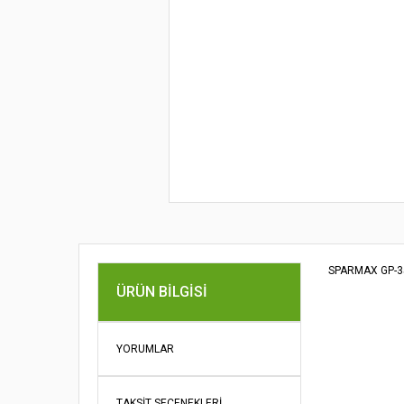
SPARMAX GP-35
Bu ürünün fi
ÜRÜN BILGISI
iletebilirsini
Görüş ve öne
YORUMLAR
Ürün re
Ürün açı
TAKSIT SEÇENEKLERI