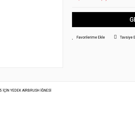
G
Tavsiye 
 İÇİN YEDEK AİRBRUSH İĞNESİ
yat bilgisi, resim, ürün açıklamalarında ve diğer konularda yetersiz gördüğünüz
z.
Bu ürüne ilk yorumu siz yapın!
rileriniz için teşekkür ederiz.
smi kalitesiz, bozuk veya görüntülenemiyor.
Yorum Yaz
klamasında eksik bilgiler bulunuyor.