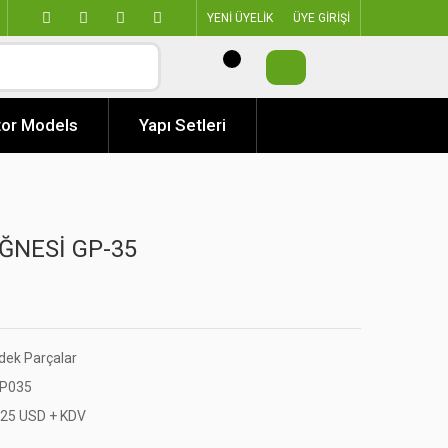
YENİ ÜYELİK
ÜYE GİRİŞİ
or Models
Yapı Setleri
ĞNESİ GP-35
dek Parçalar
P035
,25 USD + KDV