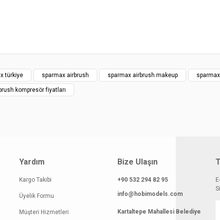
gilerinde hatalar bulunuyor.
atı diğer sitelerden daha pahalı.
 benzer farklı alternatifler olmalı.
x türkiye
sparmax airbrush
sparmax airbrush makeup
sparmax
brush kompresör fiyatları
Gönder
Yardım
Bize Ulaşın
T
Kargo Takibi
+90 532 294 82 95
E
S
info@hobimodels.com
Üyelik Formu
Kartaltepe Mahallesi Belediye
Müşteri Hizmetleri