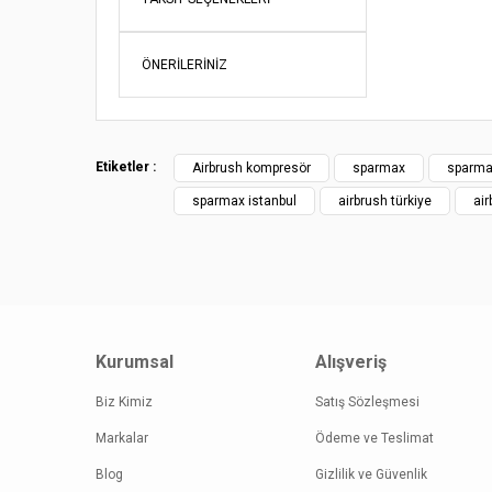
Ürün bil
Ürün fiy
ÖNERILERINIZ
Bu ürüne
Etiketler :
Airbrush kompresör
sparmax
sparma
sparmax istanbul
airbrush türkiye
air
Kurumsal
Alışveriş
Biz Kimiz
Satış Sözleşmesi
Markalar
Ödeme ve Teslimat
Blog
Gizlilik ve Güvenlik