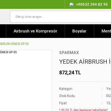
+90532 294 82 95
Airbrush ve Kompresör
Boyalar
Ment
RBRUSH İĞNESİ GP-35
SPARMAX
YEDEK AİRBRUSH İ
872,24 TL
Kategori
Ye
Stok Kodu
RG
Fiyat
15
* 95,55 TL den başlayan taksitlerle!!