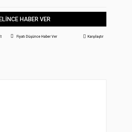
ELİNCE HABER VER
Et
Fiyatı Düşünce Haber Ver
Karşılaştır
 noktaları öneri formunu kullanarak tarafımıza