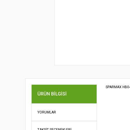
SPARMAX HB040
Bu ürünün fi
ÜRÜN BILGISI
iletebilirsini
Görüş ve öne
YORUMLAR
Ürün re
Ürün açı
TAKSIT SEÇENEKLERI