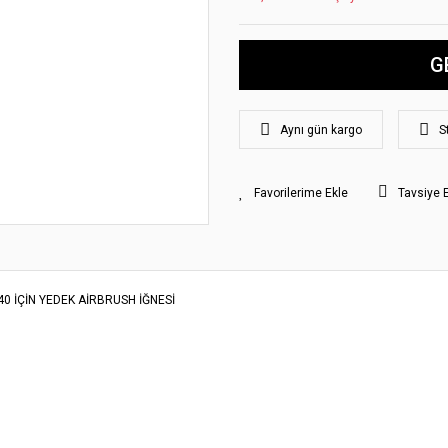
G
Aynı gün kargo
S
Tavsiye 
 İÇİN YEDEK AİRBRUSH İĞNESİ
yat bilgisi, resim, ürün açıklamalarında ve diğer konularda yetersiz gördüğünüz
z.
Bu ürüne ilk yorumu siz yapın!
rileriniz için teşekkür ederiz.
smi kalitesiz, bozuk veya görüntülenemiyor.
Yorum Yaz
klamasında eksik bilgiler bulunuyor.