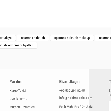
gilerinde hatalar bulunuyor.
atı diğer sitelerden daha pahalı.
 benzer farklı alternatifler olmalı.
x türkiye
sparmax airbrush
sparmax airbrush makeup
sparmax
brush kompresör fiyatları
Gönder
Yardım
Bize Ulaşın
T
Kargo Takibi
+90 532 294 82 95
E
S
info@hobimodels.com
Üyelik Formu
Fatih Mah. Prof.Dr. Aziz
Müşteri Hizmetleri