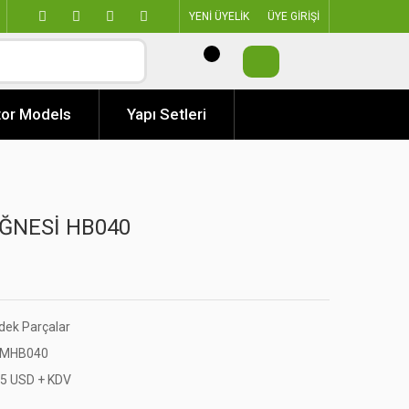
YENİ ÜYELİK
ÜYE GİRİŞİ
or Models
Yapı Setleri
ĞNESİ HB040
dek Parçalar
MHB040
15 USD + KDV