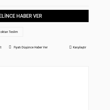
ELİNCE HABER VER
toktan Teslim
Et
Fiyatı Düşünce Haber Ver
Karşılaştır
 noktaları öneri formunu kullanarak tarafımıza