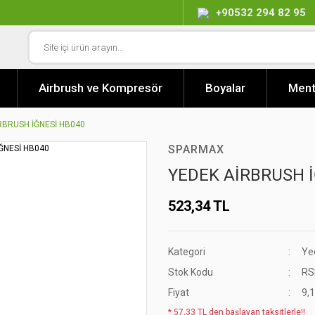
+90532 294 82 95
Airbrush ve Kompresör
Boyalar
Ment
RBRUSH İĞNESİ HB040
SPARMAX
YEDEK AİRBRUSH İ
523,34 TL
Kategori
Ye
Stok Kodu
RS
Fiyat
9,
* 57,33 TL den başlayan taksitlerle!!