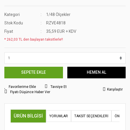
Kategori
1/48 Ölçekler
Stok Kodu
RZVE4818
Fiyat
35,59 EUR + KDV
* 262,03 TL den başlayan taksitlerle!!
SEPETE EKLE
HEMEN AL
Tavsiye Et
Karşılaştır
Fiyatı Düşünce Haber Ver
ÜRÜN BILGISI
YORUMLAR
TAKSIT SEÇENEKLERI
ÖNERILER