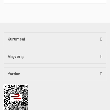
Bu ürünün fiyat bilgisi, resim, ürün açıklamalarında ve diğer
konularda yetersiz gördüğünüz noktaları öneri formunu
Bu ürüne ilk yorumu siz yapın!
kullanarak tarafımıza iletebilirsiniz.
Görüş ve önerileriniz için teşekkür ederiz.
Yorum Yaz
Ürün resmi kalitesiz, bozuk veya görüntülenemiyor.
Ürün açıklamasında eksik bilgiler bulunuyor.
Kurumsal
Ürün bilgilerinde hatalar bulunuyor.
Ürün fiyatı diğer sitelerden daha pahalı.
Bu ürüne benzer farklı alternatifler olmalı.
Alışveriş
Yardım
Gönder