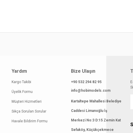
atı diğer sitelerden daha pahalı.
 benzer farklı alternatifler olmalı.
Gönder
Yardım
Bize Ulaşın
T
Kargo Takibi
+90 532 294 82 95
E
S
info@hobimodels.com
Üyelik Formu
Kartaltepe Mahallesi Belediye
Müşteri Hizmetleri
Caddesi Limanoğlu İş
Sıkça Sorulan Sorular
Merkezi No:3 D:15 Zemin Kat
Havale Bildirim Formu
S
Sefaköy, Küçükçekmece