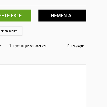
PETE EKLE
HEMEN AL
toktan Teslim
Et
Fiyatı Düşünce Haber Ver
Karşılaştır
 noktaları öneri formunu kullanarak tarafımıza