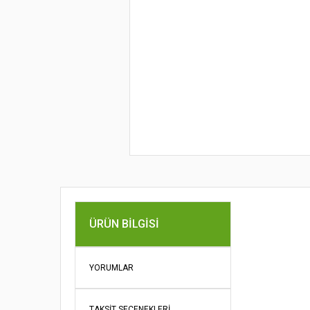
Bu ürünün fi
ÜRÜN BILGISI
iletebilirsini
Görüş ve öne
YORUMLAR
Ürün re
Ürün açı
TAKSIT SEÇENEKLERI
Ürün bil