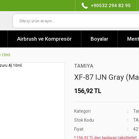
+90532 294 82 95
Airbrush ve Kompresör
Boyalar
Ment
) 10ml.
TAMIYA
XF-87 IJN Gray (Ma
156,92 TL
Kategori
Tam
Stok Kodu
TA
Fiyat
42
* 156,92 TL den başlayan taksitlerle!!