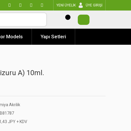
YENİ ÜYELİK
ÜYE GİRİŞİ
or Models
Yapı Setleri
izuru A) 10ml.
iya Akrilik
B81787
1,43 JPY + KDV