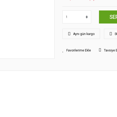
SE
Aynı gün kargo
S
Tavsiye 
yat bilgisi, resim, ürün açıklamalarında ve diğer konularda yetersiz gördüğünüz
z.
Bu ürüne ilk yorumu siz yapın!
rileriniz için teşekkür ederiz.
smi kalitesiz, bozuk veya görüntülenemiyor.
Yorum Yaz
klamasında eksik bilgiler bulunuyor.
gilerinde hatalar bulunuyor.