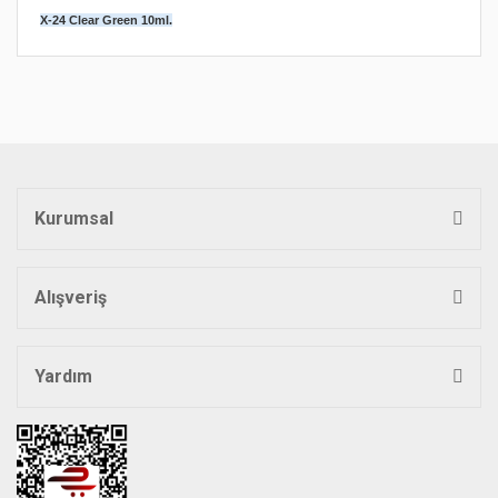
X-24 Clear Green 10ml.
Bu ürünün fiyat bilgisi, resim, ürün açıklamalarında ve diğer
konularda yetersiz gördüğünüz noktaları öneri formunu
Bu ürüne ilk yorumu siz yapın!
kullanarak tarafımıza iletebilirsiniz.
Görüş ve önerileriniz için teşekkür ederiz.
Yorum Yaz
Ürün resmi kalitesiz, bozuk veya görüntülenemiyor.
Ürün açıklamasında eksik bilgiler bulunuyor.
Kurumsal
Ürün bilgilerinde hatalar bulunuyor.
Ürün fiyatı diğer sitelerden daha pahalı.
Bu ürüne benzer farklı alternatifler olmalı.
Alışveriş
Yardım
Gönder