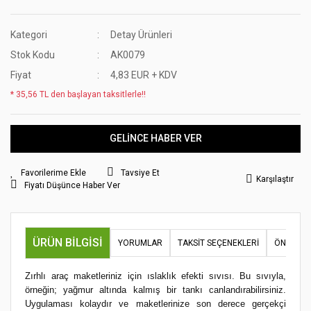
Kategori
Detay Ürünleri
Stok Kodu
AK0079
Fiyat
4,83 EUR + KDV
* 35,56 TL den başlayan taksitlerle!!
GELİNCE HABER VER
Tavsiye Et
Karşılaştır
Fiyatı Düşünce Haber Ver
ÜRÜN BILGISI
YORUMLAR
TAKSIT SEÇENEKLERI
ÖNERILER
Zırhlı araç maketleriniz için ıslaklık efekti sıvısı. Bu sıvıyla,
örneğin; yağmur altında kalmış bir tankı canlandırabilirsiniz.
Uygulaması kolaydır ve maketlerinize son derece gerçekçi