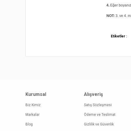
4.
Eğer boyanız 
NOT:
3. ve 4. m
Bu ürünün fi
Etiketler :
iletebilirsini
Görüş ve öne
Ürün re
Ürün açı
Ürün bil
Ürün fiy
Kurumsal
Alışveriş
Bu ürüne
Biz Kimiz
Satış Sözleşmesi
Markalar
Ödeme ve Teslimat
Blog
Gizlilik ve Güvenlik