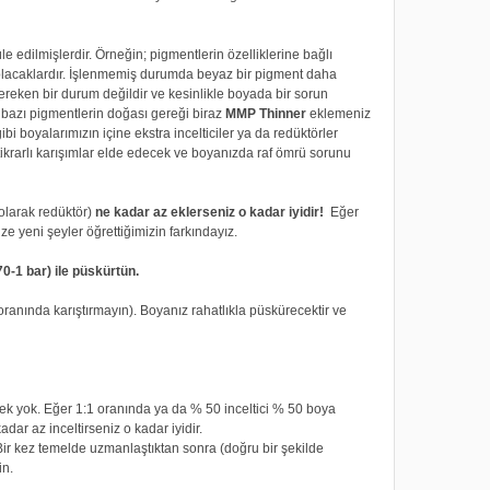
 edilmişlerdir. Örneğin; pigmentlerin özelliklerine bağlı
 olacaklardır. İşlenmemiş durumda beyaz bir pigment daha
ereken bir durum değildir ve kesinlikle boyada bir sorun
 bazı pigmentlerin doğası gereği biraz
MMP Thinner
eklemeniz
bi boyalarımızın içine ekstra incelticiler ya da redüktörler
tikrarlı karışımlar elde edecek ve boyanızda raf ömrü sorunu
olarak redüktör)
ne kadar az eklerseniz o kadar iyidir!
Eğer
ze yeni şeyler öğrettiğimizin farkındayız.
0-1 bar) ile püskürtün.
anında karıştırmayın). Boyanız rahatlıkla püskürecektir ve
rek yok. Eğer 1:1 oranında ya da % 50 inceltici % 50 boya
dar az inceltirseniz o kadar iyidir.
 Bir kez temelde uzmanlaştıktan sonra (doğru bir şekilde
in.