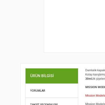
Damlalık kapak
Kolay karıştırmak
ÜRÜN BILGISI
30ml.
lik şişel
MISSION MOD
YORUMLAR
Mission Models P
Mission Models 
TAKSIT SEÇENEKLERI