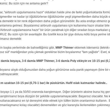
iniz. Bu sizin için ne anlama gelir?
 "airbrush uygulamasına hazır" oldukları halde yine de farklı yoğunluklarda formüle
igmentler ne kadar iyi öğütülürlerse öğütülsünler yeşil pigmentlerden daha büyük
da demektir ki bir renk diğerinden daha yoğun görünebilir. Bu asla endişe etmeniz g
nlamına gelmez. Boyalarımız airbrush uygulaması için kullanıma hazır olsalar bile
 "Airbrush uygulamasına hazır" bir ürün yaratmak için diğer sıradan boya markaları gi
. Bu sizin için bir avantajdır. Bu özellik koca bir şişe dolusu kötü boya yerine is
lmanız demektir.
nin başka yerlerinde de bahsettiğimiz gibi,
MMP Thinner
eklemek isterseniz (teknik 
sız süt" mantığından yola çıkmak gerekirse bizim boyalarımız "tam yağlıdır". Evet, si
 damla boyaya, 3-6 damla MMP Thinner, 3-6 damla Poly ekleyin ve 10-15 psi (0,7
 boyanız alışık olduğunuzdan daha yoğun görünürse asla panik yapmayın (bire bir or
apatmayacaktır.
 uzaktan 10-15 psi (0,70-1 bar) ile püskürtün. Hafif ıslak katmanlar halinde..
 boyayı 1:1 ya da 50/50 oranında karıştırmayın. Diğer ürünlerin aksine buna hiç ge
arıştırırsanız boya düzgün bir şekilde uygulanamayacaktır. Başarısız olacaktır. Ne ka
 kullanacaksanız en iyi deneyimi elde etmek için lütfen bizim oranlarımızı kullanın.
 uzmanlaşmanız kolay olacaktır) denemekten ve göz kararıyla ilerlemekten çekinmey