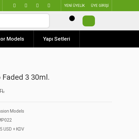
YENİ ÜYELİK
ÜYE GİRİŞİ
or Models
Yapı Setleri
 Faded 3 30ml.
TL
ssion Models
P022
55 USD + KDV