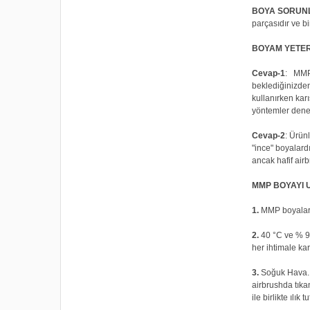
BOYA SORUNL
parçasıdır ve bi
BOYAM YETER
Cevap-1
: MMP 
beklediğinizden
kullanırken kar
yöntemler deney
Cevap-2
: Ürün
"ince" boyalardı
ancak hafif air
MMP BOYAYI 
1.
MMP boyalar e
2.
40 °C ve % 90
her ihtimale ka
3.
Soğuk Hava. T
airbrushda tıka
ile birlikte ılık t