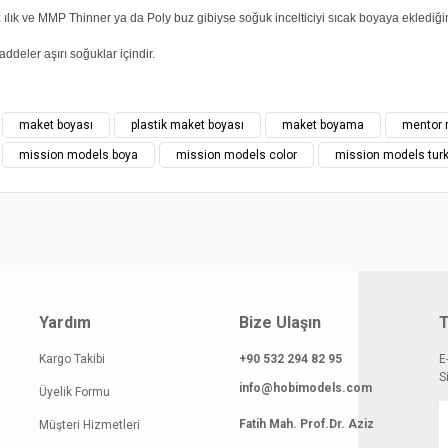
ılık ve MMP Thinner ya da Poly buz gibiyse soğuk incelticiyi sıcak boyaya eklediği
addeler aşırı soğuklar içindir.
yat bilgisi, resim, ürün açıklamalarında ve diğer konularda yetersiz gördüğünüz
maket boyası
plastik maket boyası
maket boyama
mentor 
z.
Bu ürüne ilk yorumu siz yapın!
mission models boya
mission models color
mission models turk
rileriniz için teşekkür ederiz.
smi kalitesiz, bozuk veya görüntülenemiyor.
Yorum Yaz
klamasında eksik bilgiler bulunuyor.
gilerinde hatalar bulunuyor.
atı diğer sitelerden daha pahalı.
Yardım
Bize Ulaşın
T
 benzer farklı alternatifler olmalı.
Kargo Takibi
+90 532 294 82 95
E
S
info@hobimodels.com
Üyelik Formu
Fatih Mah. Prof.Dr. Aziz
Müşteri Hizmetleri