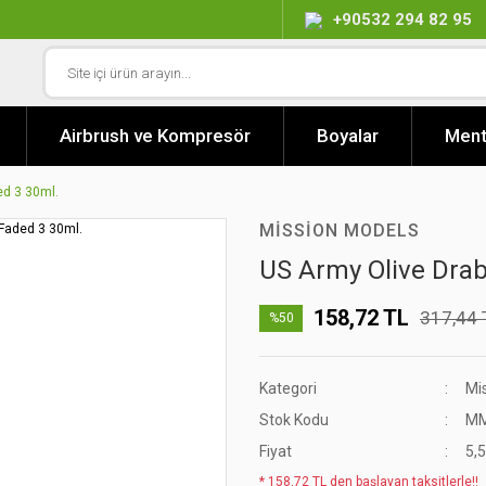
+90532 294 82 95
Airbrush ve Kompresör
Boyalar
Ment
ed 3 30ml.
MISSION MODELS
US Army Olive Drab
158,72 TL
317,44 
%50
Kategori
Mi
Stok Kodu
MM
Fiyat
5,
* 158,72 TL den başlayan taksitlerle!!