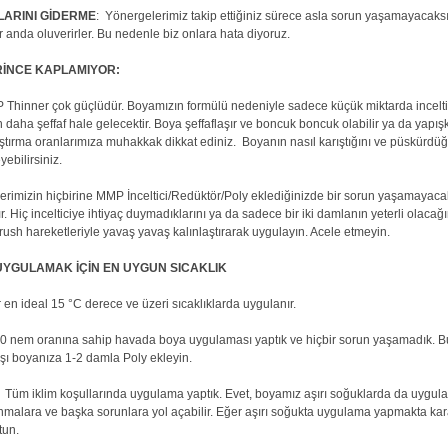
ARINI GİDERME
: Yönergelerimiz takip ettiğiniz sürece asla sorun yaşamayacaksı
r anda oluverirler. Bu nedenle biz onlara hata diyoruz.
İNCE KAPLAMIYOR:
Thinner çok güçlüdür. Boyamızın formülü nedeniyle sadece küçük miktarda inceltici 
 daha şeffaf hale gelecektir. Boya şeffaflaşır ve boncuk boncuk olabilir ya da yapışk
ıştırma oranlarımıza muhakkak dikkat ediniz. Boyanın nasıl karıştığını ve püskürd
ebilirsiniz.
lerimizin hiçbirine MMP İnceltici/Redüktör/Poly eklediğinizde bir sorun yaşamayac
r. Hiç incelticiye ihtiyaç duymadıklarını ya da sadece bir iki damlanın yeterli olacağını
brush hareketleriyle yavaş yavaş kalınlaştırarak uygulayın. Acele etmeyin.
UYGULAMAK İÇİN EN UYGUN SICAKLIK
n ideal 15 °C derece ve üzeri sıcaklıklarda uygulanır.
 nem oranına sahip havada boya uygulaması yaptık ve hiçbir sorun yaşamadık. Bu
rşı boyanıza 1-2 damla Poly ekleyin.
üm iklim koşullarında uygulama yaptık. Evet, boyamız aşırı soğuklarda da uygulana
nmalara ve başka sorunlara yol açabilir. Eğer aşırı soğukta uygulama yapmakta ka
utun.