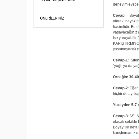
deneyimleyeceks
Cevap:
Boyalar,
ÖNERILERINIZ
olarak, beyaz p
hacimlidir. Bu 
yaşayacağınız a
işe yarayabilir.
KARIŞTIRMIYORUZ
yaşamayacak o
Cevap-1
: Site
"yağlı ya da yağ
Örneğin: 30-40
Cevap-2
: Eğer
hiçbir detayı k
Yüzeyden 5-7 cm
Cevap-3
: ASLA
olacak şekilde k
Boyayı ilk defa
karıştırırsanız