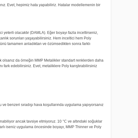
nız. Evet, hepimiz hata yapabiliriz. Hatalar modellemenin bir
yeterli olacaktır (DAMLA). Eğer boyayı fazla inceltirseniz,
anlık sorunları yaşayabilirsiniz. Hem inceltici hem Poly
üğünü tamamen anladıktan ve özümsedikten sonra farklı
ak olsanız da örneğin MMP Metalikler standart renklerden daha
 fark edebilirsiniz. Evet, metaliklere Poly karıştırabilirsiniz
 ve benzeri sıradışı hava koşullarında uygulama yapıyorsanız
biliyor ancak tavsiye etmiyoruz. 10 °C ve altındaki soğuklar
rarlı iseniz uygulama öncesinde boyayı, MMP Thinner ve Poly