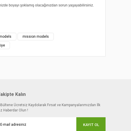
nizde boyayı şoklamış olacağınızdan sorun yaşayabilirsiniz.
 noktaları öneri formunu kullanarak tarafımıza
models
mission models
iye
akipte Kalın
-Bültene Ücretsiz Kaydolarak Fırsat ve Kampanyalarımızdan İlk
iz Haberdar Olun !
KAYIT OL