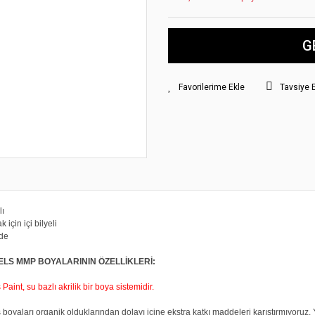
G
Tavsiye 
lı
 için içi bilyeli
erde
ELS MMP BOYALARININ ÖZELLİKLERİ:
aint, su bazlı akrilik bir boya sistemidir.
boyaları organik olduklarından dolayı içine ekstra katkı maddeleri karıştırmıyoruz. Y