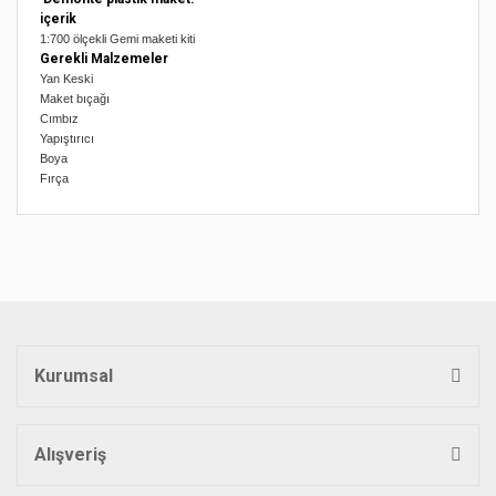
içerik
1:700 ölçekli Gemi maketi kiti
Gerekli Malzemeler
Yan Keski
Maket bıçağı
Cımbız
Yapıştırıcı
Boya
Fırça
Bu ürünün fiyat bilgisi, resim, ürün açıklamalarında ve diğer
konularda yetersiz gördüğünüz noktaları öneri formunu
Bu ürüne ilk yorumu siz yapın!
kullanarak tarafımıza iletebilirsiniz.
Görüş ve önerileriniz için teşekkür ederiz.
Yorum Yaz
Ürün resmi kalitesiz, bozuk veya görüntülenemiyor.
Ürün açıklamasında eksik bilgiler bulunuyor.
Kurumsal
Ürün bilgilerinde hatalar bulunuyor.
Ürün fiyatı diğer sitelerden daha pahalı.
Bu ürüne benzer farklı alternatifler olmalı.
Alışveriş