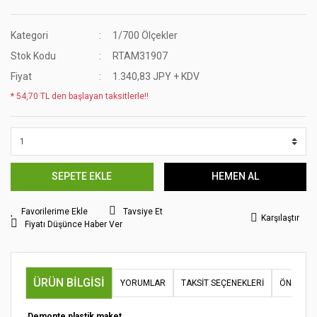
Kategori
1/700 Ölçekler
Stok Kodu
RTAM31907
Fiyat
1.340,83 JPY + KDV
* 54,70 TL den başlayan taksitlerle!!
SEPETE EKLE
HEMEN AL
Tavsiye Et
Karşılaştır
Fiyatı Düşünce Haber Ver
ÜRÜN BILGISI
YORUMLAR
TAKSIT SEÇENEKLERI
ÖNERILER
Demonte plastik maket.