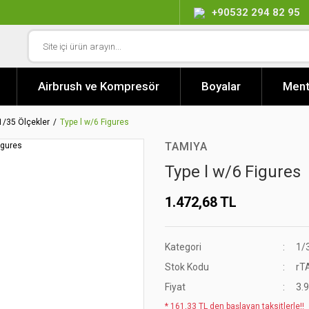
+90532 294 82 95
Airbrush ve Kompresör
Boyalar
Ment
1/35 Ölçekler
Type l w/6 Figures
TAMIYA
Type l w/6 Figures
1.472,68 TL
Kategori
1/
Stok Kodu
rT
Fiyat
3.
* 161,33 TL den başlayan taksitlerle!!