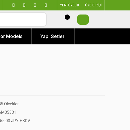
YENİ ÜYELİK
ÜYE GİRİŞİ
or Models
Yapı Setleri
35 Ölçekler
AM35331
955,00 JPY + KDV