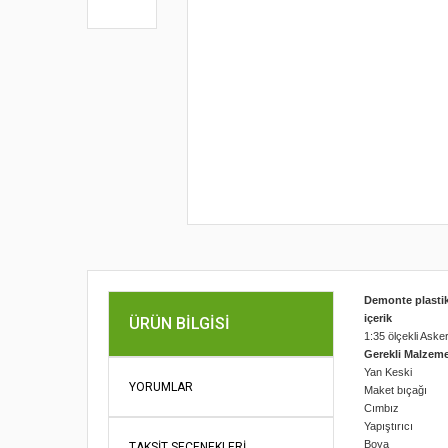
Demonte plasti
içerik
ÜRÜN BILGISI
1:35 ölçekli Asker
Gerekli Malzeme
Yan Keski
YORUMLAR
Maket bıçağı
Cımbız
Yapıştırıcı
Boya
TAKSIT SEÇENEKLERI