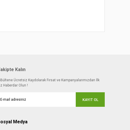
 noktaları öneri formunu kullanarak tarafımıza
akipte Kalın
-Bültene Ücretsiz Kaydolarak Fırsat ve Kampanyalarımızdan İlk
iz Haberdar Olun !
KAYIT OL
osyal Medya