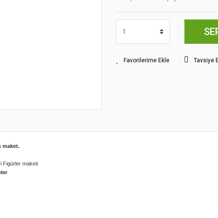
SE
Tavsiye 
k maket.
i Figürler maketi
ler