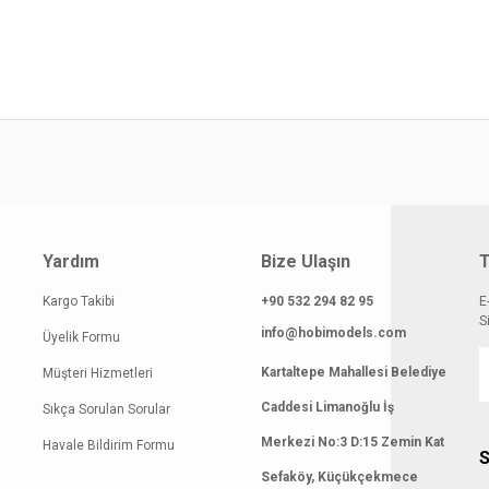
yat bilgisi, resim, ürün açıklamalarında ve diğer konularda yetersiz gördüğünüz
z.
Bu ürüne ilk yorumu siz yapın!
rileriniz için teşekkür ederiz.
smi kalitesiz, bozuk veya görüntülenemiyor.
Yorum Yaz
klamasında eksik bilgiler bulunuyor.
gilerinde hatalar bulunuyor.
atı diğer sitelerden daha pahalı.
 benzer farklı alternatifler olmalı.
Yardım
Bize Ulaşın
T
Kargo Takibi
+90 532 294 82 95
E
S
info@hobimodels.com
Üyelik Formu
Kartaltepe Mahallesi Belediye
Müşteri Hizmetleri
Gönder
Caddesi Limanoğlu İş
Sıkça Sorulan Sorular
Merkezi No:3 D:15 Zemin Kat
Havale Bildirim Formu
S
Sefaköy, Küçükçekmece