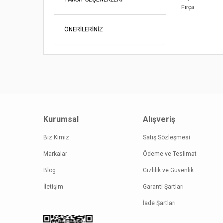
Fırça
Bu ürünün fi
iletebilirsini
ÖNERILERINIZ
Görüş ve öne
Ürün re
Ürün açı
Ürün bil
Ürün fiy
Bu ürüne
Kurumsal
Alışveriş
Biz Kimiz
Satış Sözleşmesi
Markalar
Ödeme ve Teslimat
Blog
Gizlilik ve Güvenlik
İletişim
Garanti Şartları
İade Şartları