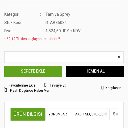
Kategori
Tamiya Sprey
Stok Kodu
RTAB85081
Fiyat
1.524,60 JPY + KDV
* 62,19 TL den başlayan taksitlerle!!
SEPETE EKLE
HEMEN AL
Tavsiye Et
Karşılaştır
Fiyatı Düşünce Haber Ver
ÜRÜN BILGISI
YORUMLAR
TAKSIT SEÇENEKLERI
ÖNERILER