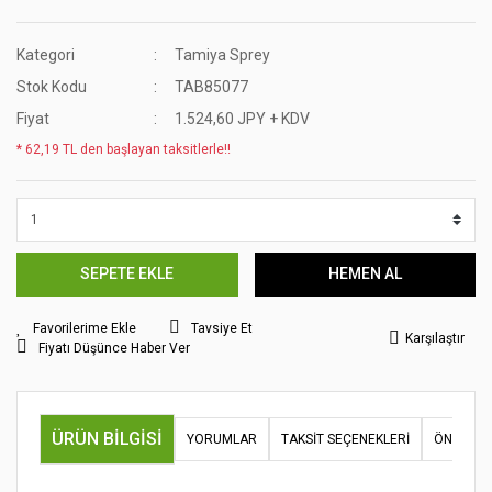
Kategori
Tamiya Sprey
Stok Kodu
TAB85077
Fiyat
1.524,60 JPY + KDV
* 62,19 TL den başlayan taksitlerle!!
SEPETE EKLE
HEMEN AL
Tavsiye Et
Karşılaştır
Fiyatı Düşünce Haber Ver
ÜRÜN BILGISI
YORUMLAR
TAKSIT SEÇENEKLERI
ÖNERILER