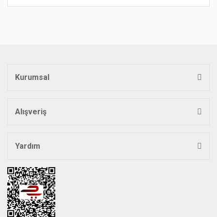
Bu ürünün fiyat bilgisi, resim, ürün açıklamalarında ve diğer
konularda yetersiz gördüğünüz noktaları öneri formunu
Bu ürüne ilk yorumu siz yapın!
kullanarak tarafımıza iletebilirsiniz.
Görüş ve önerileriniz için teşekkür ederiz.
Yorum Yaz
Ürün resmi kalitesiz, bozuk veya görüntülenemiyor.
Ürün açıklamasında eksik bilgiler bulunuyor.
Kurumsal
Ürün bilgilerinde hatalar bulunuyor.
Ürün fiyatı diğer sitelerden daha pahalı.
Bu ürüne benzer farklı alternatifler olmalı.
Alışveriş
Yardım
Gönder