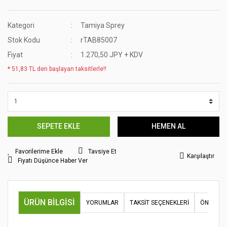
Kategori
Tamiya Sprey
Stok Kodu
rTAB85007
Fiyat
1.270,50 JPY + KDV
* 51,83 TL den başlayan taksitlerle!!
SEPETE EKLE
HEMEN AL
Tavsiye Et
Karşılaştır
Fiyatı Düşünce Haber Ver
ÜRÜN BILGISI
YORUMLAR
TAKSIT SEÇENEKLERI
ÖNERILER