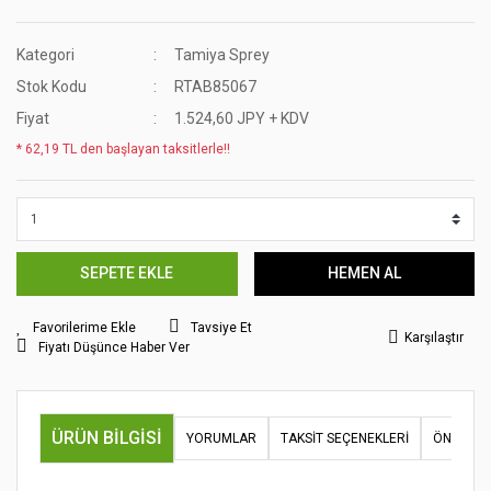
Kategori
Tamiya Sprey
Stok Kodu
RTAB85067
Fiyat
1.524,60 JPY + KDV
* 62,19 TL den başlayan taksitlerle!!
SEPETE EKLE
HEMEN AL
Tavsiye Et
Karşılaştır
Fiyatı Düşünce Haber Ver
ÜRÜN BILGISI
YORUMLAR
TAKSIT SEÇENEKLERI
ÖNERILER