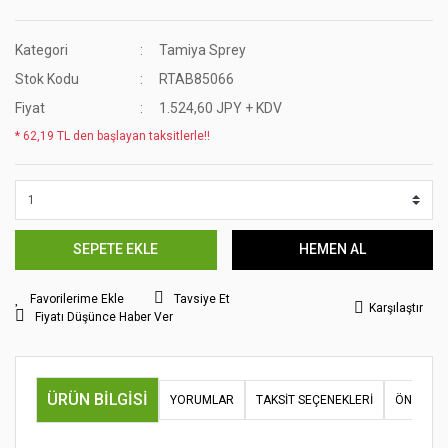
Kategori
Tamiya Sprey
Stok Kodu
RTAB85066
Fiyat
1.524,60 JPY + KDV
* 62,19 TL den başlayan taksitlerle!!
SEPETE EKLE
HEMEN AL
Tavsiye Et
Karşılaştır
Fiyatı Düşünce Haber Ver
ÜRÜN BILGISI
YORUMLAR
TAKSIT SEÇENEKLERI
ÖNERILER