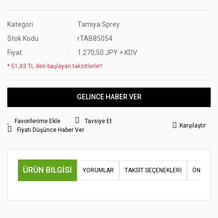
Kategori
Tamiya Sprey
Stok Kodu
rTAB85054
Fiyat
1.270,50 JPY + KDV
* 51,83 TL den başlayan taksitlerle!!
GELİNCE HABER VER
Tavsiye Et
Karşılaştır
Fiyatı Düşünce Haber Ver
ÜRÜN BILGISI
YORUMLAR
TAKSIT SEÇENEKLERI
ÖNERILER
Bu ürünün fiyat bilgisi, resim, ürün açıklamalarında ve diğer
konularda yetersiz gördüğünüz noktaları öneri formunu
Bu ürüne ilk yorumu siz yapın!
kullanarak tarafımıza iletebilirsiniz.