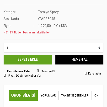
Kategori
Tamiya Sprey
Stok Kodu
rTAB85045
Fiyat
1.270,50 JPY + KDV
* 51,83 TL den başlayan taksitlerle!!
SEPETE EKLE
HEMEN AL
Tavsiye Et
Karşılaştır
Fiyatı Düşünce Haber Ver
ÜRÜN BILGISI
YORUMLAR
TAKSIT SEÇENEKLERI
ÖNERILER