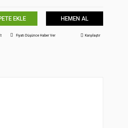
PETE EKLE
HEMEN AL
Et
Fiyatı Düşünce Haber Ver
Karşılaştır
 noktaları öneri formunu kullanarak tarafımıza