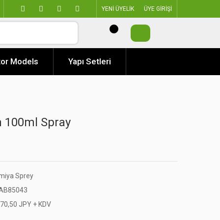
YENİ ÜYELİK
ÜYE GİRİŞİ
or Models
Yapı Setleri
n 100ml Spray
miya Sprey
AB85043
270,50 JPY + KDV