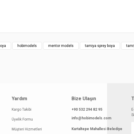
atı diğer sitelerden daha pahalı.
 benzer farklı alternatifler olmalı.
boya
hobimodels
mentor models
tamiya sprey boya
tami
Gönder
Yardım
Bize Ulaşın
T
Kargo Takibi
+90 532 294 82 95
E
S
info@hobimodels.com
Üyelik Formu
Kartaltepe Mahallesi Belediye
Müşteri Hizmetleri