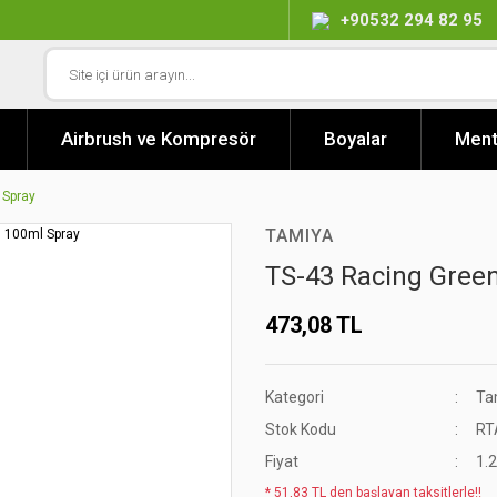
+90532 294 82 95
Airbrush ve Kompresör
Boyalar
Ment
 Spray
TAMIYA
TS-43 Racing Gree
473,08 TL
Kategori
Ta
Stok Kodu
RT
Fiyat
1.
* 51,83 TL den başlayan taksitlerle!!