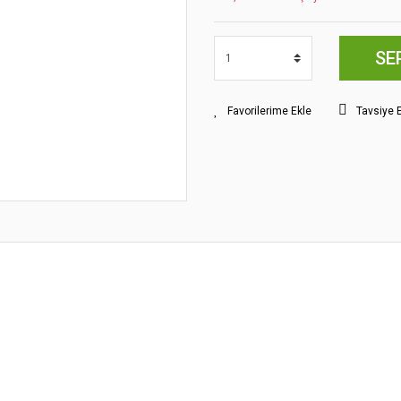
SE
Tavsiye 
yat bilgisi, resim, ürün açıklamalarında ve diğer konularda yetersiz gördüğünüz
z.
Bu ürüne ilk yorumu siz yapın!
rileriniz için teşekkür ederiz.
smi kalitesiz, bozuk veya görüntülenemiyor.
Yorum Yaz
klamasında eksik bilgiler bulunuyor.
gilerinde hatalar bulunuyor.