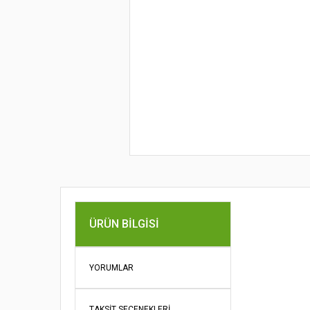
Bu ürünün fi
ÜRÜN BILGISI
iletebilirsini
Görüş ve öne
YORUMLAR
Ürün re
Ürün açı
TAKSIT SEÇENEKLERI
Ürün bil