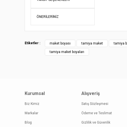
Ürün fiy
Bu ürüne
ÖNERILERINIZ
Etiketler :
maket boyası
tamiya maket
tamiya 
tamiya maket boyaları
Kurumsal
Alışveriş
Biz Kimiz
Satış Sözleşmesi
Markalar
Ödeme ve Teslimat
Blog
Gizlilik ve Güvenlik