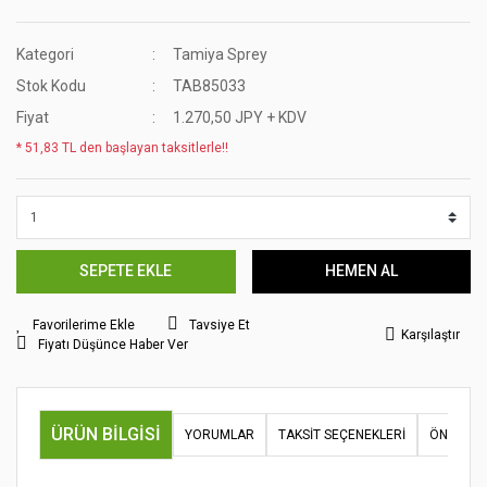
Kategori
Tamiya Sprey
Stok Kodu
TAB85033
Fiyat
1.270,50 JPY + KDV
* 51,83 TL den başlayan taksitlerle!!
SEPETE EKLE
HEMEN AL
Tavsiye Et
Karşılaştır
Fiyatı Düşünce Haber Ver
ÜRÜN BILGISI
YORUMLAR
TAKSIT SEÇENEKLERI
ÖNERILER