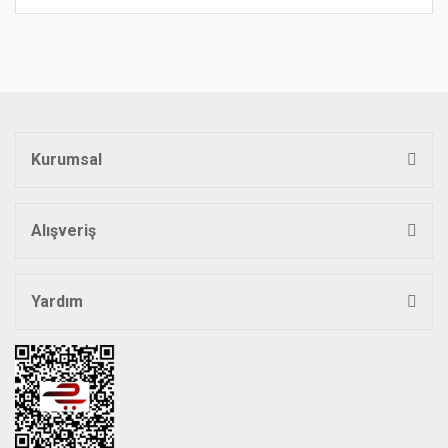
Bu ürünün fiyat bilgisi, resim, ürün açıklamalarında ve diğer
konularda yetersiz gördüğünüz noktaları öneri formunu
Bu ürüne ilk yorumu siz yapın!
kullanarak tarafımıza iletebilirsiniz.
Görüş ve önerileriniz için teşekkür ederiz.
Yorum Yaz
Ürün resmi kalitesiz, bozuk veya görüntülenemiyor.
Ürün açıklamasında eksik bilgiler bulunuyor.
Kurumsal
Ürün bilgilerinde hatalar bulunuyor.
Ürün fiyatı diğer sitelerden daha pahalı.
Bu ürüne benzer farklı alternatifler olmalı.
Alışveriş
Yardım
Gönder