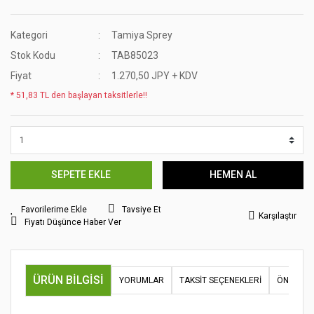
Kategori
Tamiya Sprey
Stok Kodu
TAB85023
Fiyat
1.270,50 JPY + KDV
* 51,83 TL den başlayan taksitlerle!!
SEPETE EKLE
HEMEN AL
Tavsiye Et
Karşılaştır
Fiyatı Düşünce Haber Ver
ÜRÜN BILGISI
YORUMLAR
TAKSIT SEÇENEKLERI
ÖNERILER